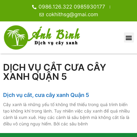
0986.126.322 0985930177
cokhithsg@gmai.com
DỊCH VỤ CẮT CƯA CÂY
XANH QUẬN 5
Dịch vụ cắt, cưa cây xanh Quận 5
Cây xanh là những yếu tố không thể thiếu trong quá trình biến
tạo không khí trong lành. Tuy nhiên việc cây xanh để quá nhiều
cành lá xum xuê. Hay các cành lá sâu bệnh mà không cắt tỉa là
điều vô cùng nguy hiểm. Bởi các sâu bênh