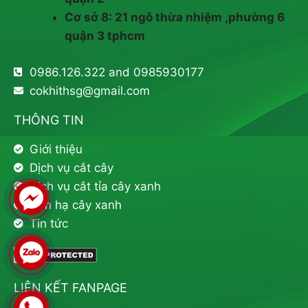
Cơ sở 8: 21 ngô thừa nhiệm ,phường 6
quận 3 tphcm
0986.126.322 and 0985930177
cokhithsg@gmail.com
THÔNG TIN
Giới thiệu
Dịch vụ cắt cây
Dịch vụ cắt tỉa cây xanh
Đốn hạ cây xanh
Tin tức
LIÊN KẾT FANPAGE