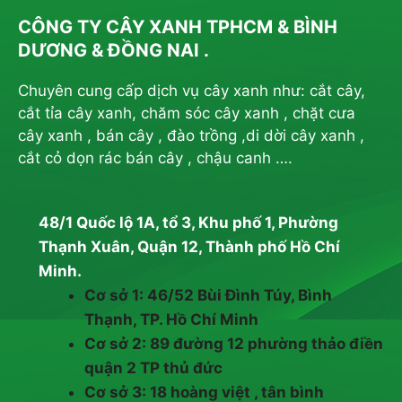
CÔNG TY CÂY XANH TPHCM & BÌNH
DƯƠNG & ĐỒNG NAI .
Chuyên cung cấp dịch vụ cây xanh như: cắt cây,
cắt tỉa cây xanh, chăm sóc cây xanh , chặt cưa
cây xanh , bán cây , đào trồng ,di dời cây xanh ,
cắt cỏ dọn rác bán cây , chậu canh ….
48/1 Quốc lộ 1A, tổ 3, Khu phố 1, Phường
Thạnh Xuân, Quận 12, Thành phố Hồ Chí
Minh.
Cơ sở 1: 46/52 Bùi Đình Túy, Bình
Thạnh, TP. Hồ Chí Minh
Cơ sở 2: 89 đường 12 phường thảo điền
quận 2 TP thủ đức
Cơ sở 3: 18 hoàng việt , tân bình