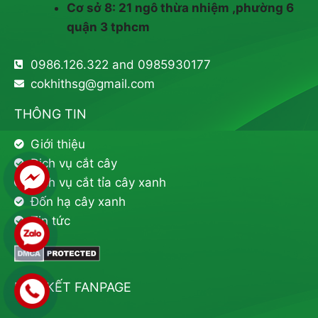
Cơ sở 8: 21 ngô thừa nhiệm ,phường 6
quận 3 tphcm
0986.126.322 and 0985930177
cokhithsg@gmail.com
THÔNG TIN
Giới thiệu
Dịch vụ cắt cây
Dịch vụ cắt tỉa cây xanh
Đốn hạ cây xanh
Tin tức
LIÊN KẾT FANPAGE