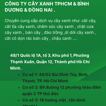
CÔNG TY CÂY XANH TPHCM & BÌNH
DƯƠNG & ĐỒNG NAI .
Chuyên cung cấp dịch vụ cây xanh như: cắt cây,
cắt tỉa cây xanh, chăm sóc cây xanh , chặt cưa
cây xanh , bán cây , đào trồng ,di dời cây xanh ,
cắt cỏ dọn rác bán cây , chậu canh ….
48/1 Quốc lộ 1A, tổ 3, Khu phố 1, Phường
Thạnh Xuân, Quận 12, Thành phố Hồ Chí
Minh.
Cơ sở 1: 46/52 Bùi Đình Túy, Bình
Thạnh, TP. Hồ Chí Minh
Cơ sở 2: 89 đường 12 phường thảo điền
quận 2 TP thủ đức
Cơ sở 3: 18 hoàng việt , tân bình