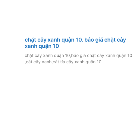
chặt cây xanh quận 10. báo giá chặt cây
xanh quận 10
chặt cây xanh quận 10,báo giá chặt cây xanh quận 10
,cắt cây xanh,cắt tỉa cây xanh quân 10
CÔNG TY CÂY XANH TP
DƯƠNG & ĐỒNG NAI .
Chuyên cung cấp dịch vụ cây xanh như: cắt
chăm sóc cây xanh , chặt cưa cây xanh , b
cây xanh , cắt cỏ dọn rác bán cây , chậu 