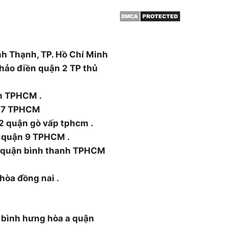
ường Thạnh Xuân, Quận 12,
nh Thạnh, TP. Hồ Chí Minh
hảo điền quận 2 TP thủ
nh TPHCM .
n 7 TPHCM
2 quận gò vấp tphcm .
 quận 9 TPHCM .
5 quận bình thanh TPHCM
 hòa đồng nai .
 bình hưng hòa a quận