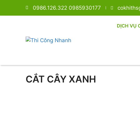
0986.126.322 0985930177
cokhith
DỊCH VỤ 
CẮT CÂY XANH