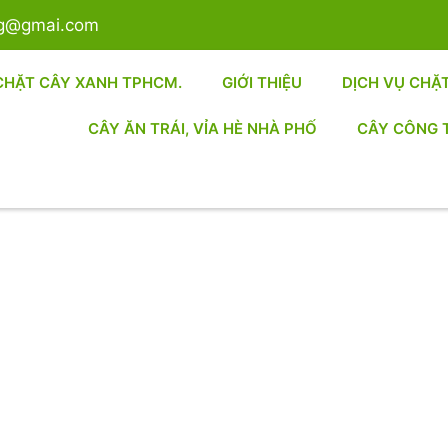
sg@gmai.com
CHẶT CÂY XANH TPHCM.
GIỚI THIỆU
DỊCH VỤ CHẶ
CÂY ĂN TRÁI, VỈA HÈ NHÀ PHỐ
CÂY CÔNG 