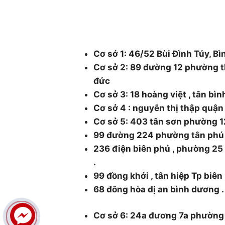
48/1 Quốc lộ 1A, tổ 3, Khu phố 1, Ph
Thành phố Hồ Chí Minh.
Cơ sở 1: 46/52 Bùi Đình Túy, Bì
Cơ sở 2: 89 đường 12 phường t
đức
Cơ sở 3: 18 hoàng việt , tân bì
Cơ sở 4 : nguyễn thị thập quậ
Cơ sở 5: 403 tân sơn phường 1
99 đường 224 phường tân phú
236 điện biên phủ , phường 2
.
99 đồng khởi , tân hiệp Tp biên
68 đông hòa dị an bình dương .
Cơ sở 6: 24a đương 7a phường