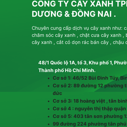
CÔNG TY CÂY XANH TP
DƯƠNG & ĐỒNG NAI .
Chuyên cung cấp dịch vụ cây xanh như: cắt
chăm sóc cây xanh , chặt cưa cây xanh , b
cây xanh , cắt cỏ dọn rác bán cây , chậu 
48/1 Quốc lộ 1A, tổ 3, Khu phố 1, Ph
Thành phố Hồ Chí Minh.
Cơ sở 1: 46/52 Bùi Đình Túy, Bì
Cơ sở 2: 89 đường 12 phường t
đức
Cơ sở 3: 18 hoàng việt , tân bì
Cơ sở 4 : nguyễn thị thập quậ
Cơ sở 5: 403 tân sơn phường 1
99 đường 224 phường tân phú