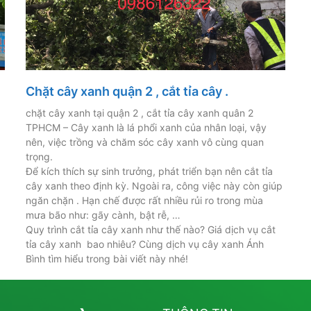
Chặt cây xanh quận 2 , cắt tỉa cây .
chặt cây xanh tại quận 2 , cắt tỉa cây xanh quân 2
TPHCM – Cây xanh là lá phổi xanh của nhân loại, vậy
nên, việc trồng và chăm sóc cây xanh vô cùng quan
trọng.
Để kích thích sự sinh trưởng, phát triển bạn nên cắt tỉa
cây xanh theo định kỳ. Ngoài ra, công việc này còn giúp
ngăn chặn . Hạn chế được rất nhiều rủi ro trong mùa
mưa bão như: gãy cành, bật rễ, …
Quy trình cắt tỉa cây xanh như thế nào? Giá dịch vụ cắt
tỉa cây xanh bao nhiêu? Cùng dịch vụ cây xanh Ánh
Bình tìm hiểu trong bài viết này nhé!