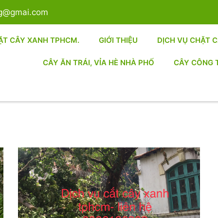
sg@gmai.com
ẶT CÂY XANH TPHCM.
GIỚI THIỆU
DỊCH VỤ CHẶT 
CÂY ĂN TRÁI, VỈA HÈ NHÀ PHỐ
CÂY CÔNG 