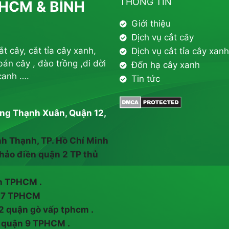
THÔNG TIN
HCM & BÌNH
Giới thiệu
Dịch vụ cắt cây
 cây, cắt tỉa cây xanh,
Dịch vụ cắt tỉa cây xanh
án cây , đào trồng ,di dời
Đốn hạ cây xanh
canh ….
Tin tức
ường Thạnh Xuân, Quận 12,
nh Thạnh, TP. Hồ Chí Minh
hảo điền quận 2 TP thủ
nh TPHCM .
n 7 TPHCM
2 quận gò vấp tphcm .
 quận 9 TPHCM .