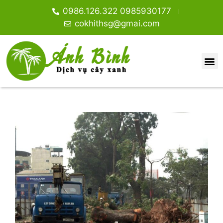
0986.126.322 0985930177
cokhithsg@gmai.com