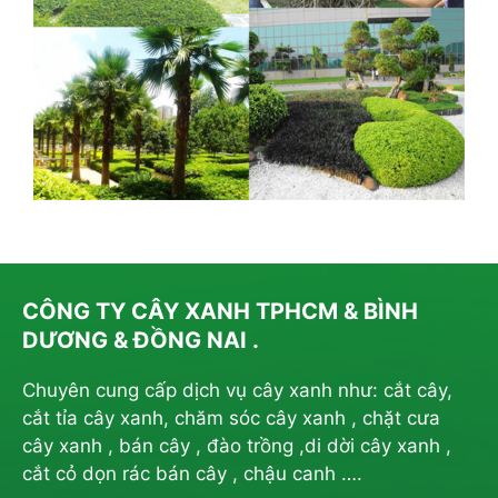
CÔNG TY CÂY XANH TPHCM & BÌNH
DƯƠNG & ĐỒNG NAI .
Chuyên cung cấp dịch vụ cây xanh như: cắt cây,
cắt tỉa cây xanh, chăm sóc cây xanh , chặt cưa
cây xanh , bán cây , đào trồng ,di dời cây xanh ,
cắt cỏ dọn rác bán cây , chậu canh ….