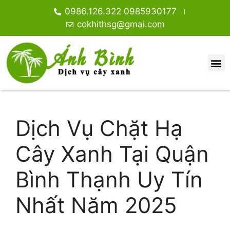
0986.126.322 0985930177
cokhithsg@gmai.com
Dịch Vụ Chặt Hạ
Cây Xanh Tại Quận
Bình Thạnh Uy Tín
Nhất Năm 2025