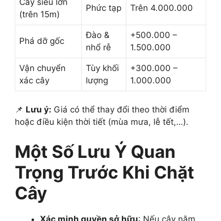
Cây siêu lớn
Phức tạp
Trên 4.000.000
(trên 15m)
Đào &
+500.000 –
Phá dỡ gốc
nhổ rễ
1.500.000
Vận chuyển
Tùy khối
+300.000 –
xác cây
lượng
1.000.000
📌
Lưu ý:
Giá có thể thay đổi theo thời điểm
hoặc điều kiện thời tiết (mùa mưa, lễ tết,…).
Một Số Lưu Ý Quan
Trọng Trước Khi Chặt
Cây
Xác minh quyền sở hữu
: Nếu cây nằm