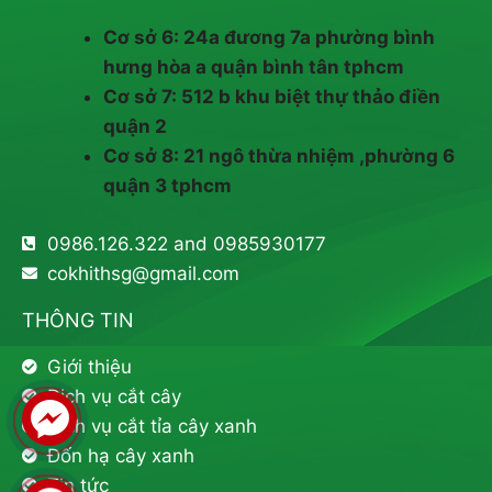
Cơ sở 6: 24a đương 7a phường bình
hưng hòa a quận bình tân tphcm
Cơ sở 7: 512 b khu biệt thự thảo điền
quận 2
Cơ sở 8: 21 ngô thừa nhiệm ,phường 6
quận 3 tphcm
0986.126.322 and 0985930177
cokhithsg@gmail.com
THÔNG TIN
Giới thiệu
Dịch vụ cắt cây
Dịch vụ cắt tỉa cây xanh
Đốn hạ cây xanh
Tin tức