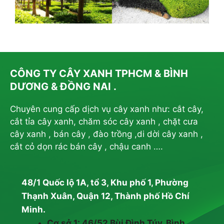
CÔNG TY CÂY XANH TPHCM & BÌNH
DƯƠNG & ĐỒNG NAI .
Chuyên cung cấp dịch vụ cây xanh như: cắt cây,
cắt tỉa cây xanh, chăm sóc cây xanh , chặt cưa
cây xanh , bán cây , đào trồng ,di dời cây xanh ,
cắt cỏ dọn rác bán cây , chậu canh ….
48/1 Quốc lộ 1A, tổ 3, Khu phố 1, Phường
Thạnh Xuân, Quận 12, Thành phố Hồ Chí
Minh.
Cơ sở 1: 46/52 Bùi Đình Túy, Bình