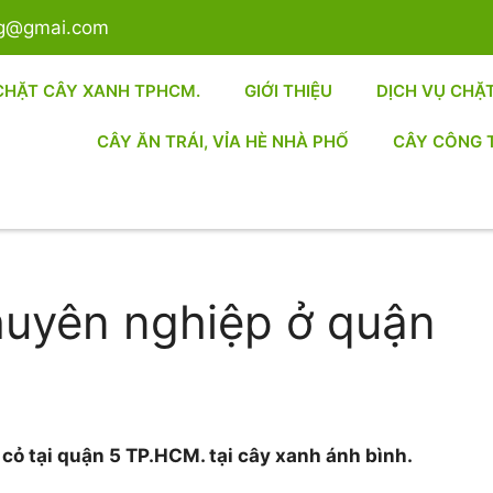
sg@gmai.com
CHẶT CÂY XANH TPHCM.
GIỚI THIỆU
DỊCH VỤ CHẶ
CÂY ĂN TRÁI, VỈA HÈ NHÀ PHỐ
CÂY CÔNG 
huyên nghiệp ở quận
t cỏ tại quận 5 TP.HCM. tại cây xanh ánh bình.