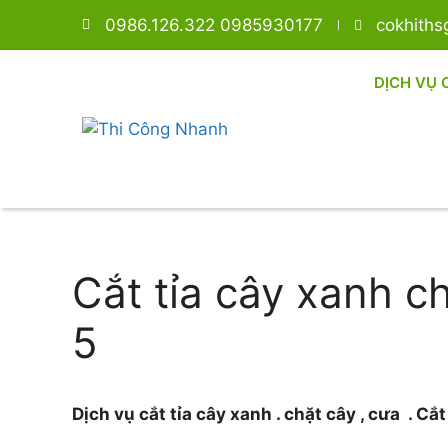
0986.126.322 0985930177
cokhith
DỊCH VỤ 
Cắt tỉa cây xanh c
5
Dịch vụ cắt tỉa cây xanh . chặt cây , cưa . Cắ