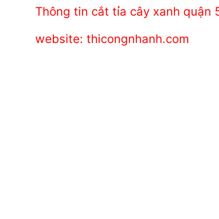
Thông tin cắt tỉa cây xanh quận 
website: thicongnhanh.com
CÔNG TY CÂY XANH TP
DƯƠNG & ĐỒNG NAI .
Chuyên cung cấp dịch vụ cây xanh như: cắt
chăm sóc cây xanh , chặt cưa cây xanh , b
cây xanh , cắt cỏ dọn rác bán cây , chậu 
48/1 Quốc lộ 1A, tổ 3, Khu phố 1, Ph