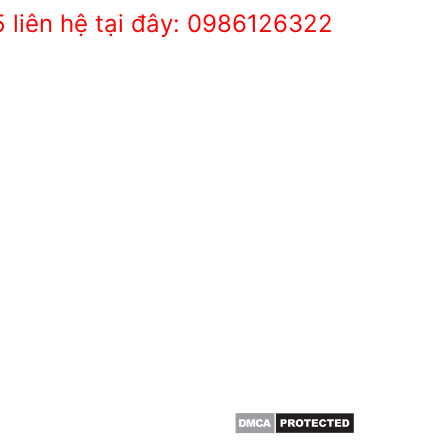
5 liên hệ tại đây: 0986126322
THÔNG TIN
HCM & BÌNH
Giới thiệu
Dịch vụ cắt cây
 cây, cắt tỉa cây xanh,
Dịch vụ cắt tỉa cây xanh
án cây , đào trồng ,di dời
Đốn hạ cây xanh
canh ….
Tin tức
ường Thạnh Xuân, Quận 12,