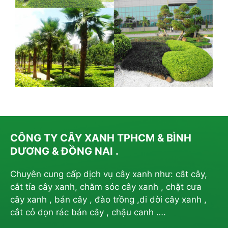
CÔNG TY CÂY XANH TPHCM & BÌNH
DƯƠNG & ĐỒNG NAI .
Chuyên cung cấp dịch vụ cây xanh như: cắt cây,
cắt tỉa cây xanh, chăm sóc cây xanh , chặt cưa
cây xanh , bán cây , đào trồng ,di dời cây xanh ,
cắt cỏ dọn rác bán cây , chậu canh ….