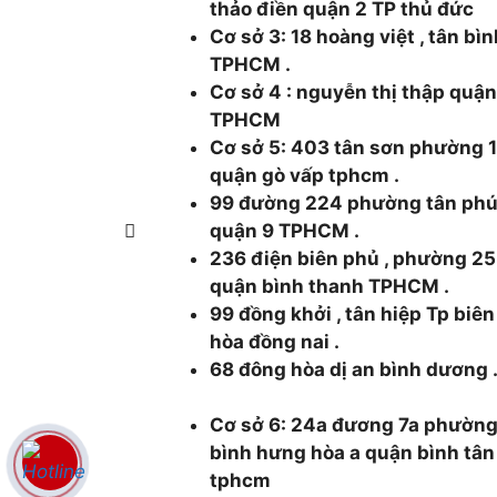
thảo điền quận 2 TP thủ đức
Cơ sở 3: 18 hoàng việt , tân bì
TPHCM .
Cơ sở 4 : nguyễn thị thập quận
TPHCM
Cơ sở 5: 403 tân sơn phường 
quận gò vấp tphcm .
99 đường 224 phường tân ph
quận 9 TPHCM .
236 điện biên phủ , phường 25
quận bình thanh TPHCM .
99 đồng khởi , tân hiệp Tp biên
hòa đồng nai .
68 đông hòa dị an bình dương 
Cơ sở 6: 24a đương 7a phườn
bình hưng hòa a quận bình tân
tphcm