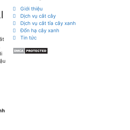
Giới thiệu
I
Dịch vụ cắt cây
Dịch vụ cắt tỉa cây xanh
Đốn hạ cây xanh
Tin tức
ắt
,
i
hậu
h
ình