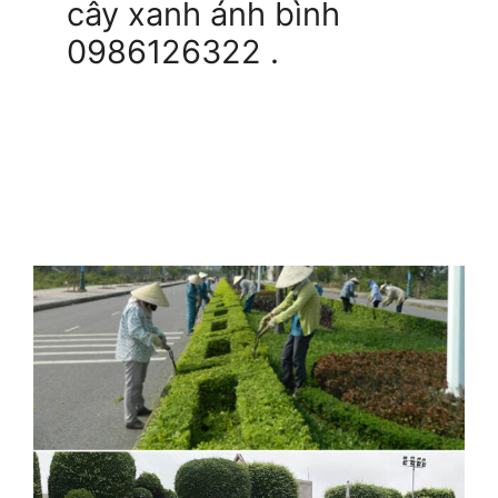
cây xanh ánh bình
0986126322 .