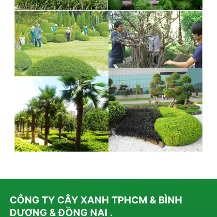
CÔNG TY CÂY XANH TPHCM & BÌNH
DƯƠNG & ĐỒNG NAI .