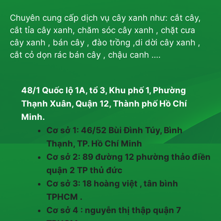
Chuyên cung cấp dịch vụ cây xanh như: cắt cây,
cắt tỉa cây xanh, chăm sóc cây xanh , chặt cưa
cây xanh , bán cây , đào trồng ,di dời cây xanh ,
cắt cỏ dọn rác bán cây , chậu canh ….
48/1 Quốc lộ 1A, tổ 3, Khu phố 1, Phường
Thạnh Xuân, Quận 12, Thành phố Hồ Chí
Minh.
Cơ sở 1: 46/52 Bùi Đình Túy, Bình
Thạnh, TP. Hồ Chí Minh
Cơ sở 2: 89 đường 12 phường thảo điền
quận 2 TP thủ đức
Cơ sở 3: 18 hoàng việt , tân bình
TPHCM .
Cơ sở 4 : nguyễn thị thập quận 7