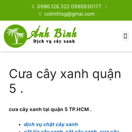
0986.126.322 0985930177
cokhithsg@gmai.com
DỊCH VỤ CHẶT CÂY XANH TPHCM.
GIỚI THIỆU
DỊCH VỤ CHẶT CÂY XANH
TIN TỨC
CƯA CÂY XANH
CÂY ĂN TRÁI, VỈA HÈ NHÀ PHỐ
CÂY CÔNG TRÌNH
CÂY HOA GIẤY
CÂY TRANG TRÍ
CÂY TRONG RŨ BAN CÔNG
Cưa cây xanh quận
5 .
cưa cây xanh tại quận 5 TP.HCM .
dịch vụ chặt cây xanh
cắt tỉa cây xanh, cắt cây xanh ,cưa cây