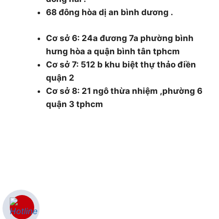
68 đông hòa dị an bình dương .
Cơ sở 6: 24a đương 7a phường bình
hưng hòa a quận bình tân tphcm
Cơ sở 7: 512 b khu biệt thự thảo điền
quận 2
Cơ sở 8: 21 ngô thừa nhiệm ,phường 6
quận 3 tphcm
0986.126.322 and 0985930177
cokhithsg@gmail.com
THÔNG TIN
Giới thiệu
Dịch vụ cắt cây
Dịch vụ cắt tỉa cây xanh