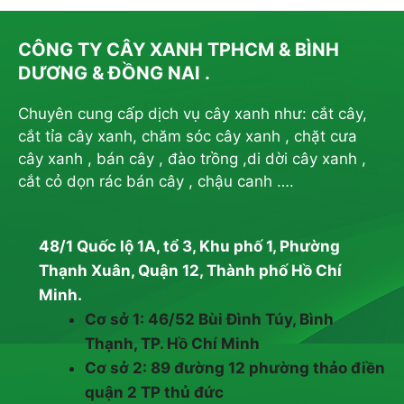
CÔNG TY CÂY XANH TPHCM & BÌNH
DƯƠNG & ĐỒNG NAI .
Chuyên cung cấp dịch vụ cây xanh như: cắt cây,
cắt tỉa cây xanh, chăm sóc cây xanh , chặt cưa
cây xanh , bán cây , đào trồng ,di dời cây xanh ,
cắt cỏ dọn rác bán cây , chậu canh ….
48/1 Quốc lộ 1A, tổ 3, Khu phố 1, Phường
Thạnh Xuân, Quận 12, Thành phố Hồ Chí
Minh.
Cơ sở 1: 46/52 Bùi Đình Túy, Bình
Thạnh, TP. Hồ Chí Minh
Cơ sở 2: 89 đường 12 phường thảo điền
quận 2 TP thủ đức