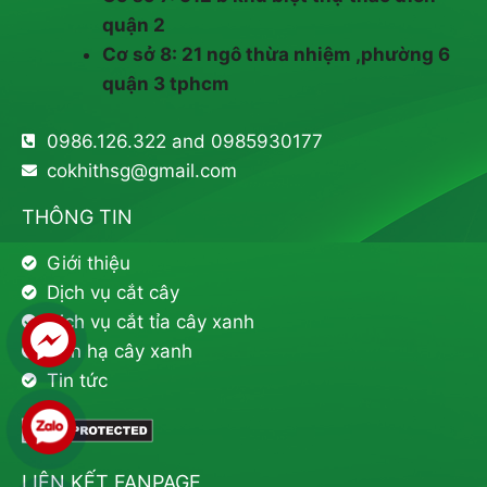
quận 2
Cơ sở 8: 21 ngô thừa nhiệm ,phường 6
quận 3 tphcm
0986.126.322 and 0985930177
cokhithsg@gmail.com
THÔNG TIN
Giới thiệu
Dịch vụ cắt cây
Dịch vụ cắt tỉa cây xanh
Đốn hạ cây xanh
Tin tức
LIÊN KẾT FANPAGE