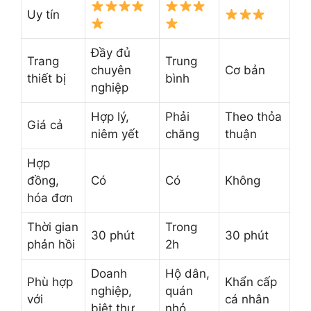
Uy tín
Đầy đủ
Trang
Trung
chuyên
Cơ bản
thiết bị
bình
nghiệp
Hợp lý,
Phải
Theo thỏa
Giá cả
niêm yết
chăng
thuận
Hợp
đồng,
Có
Có
Không
hóa đơn
Thời gian
Trong
30 phút
30 phút
phản hồi
2h
Doanh
Hộ dân,
Phù hợp
Khẩn cấp
nghiệp,
quán
với
cá nhân
biệt thự
nhỏ