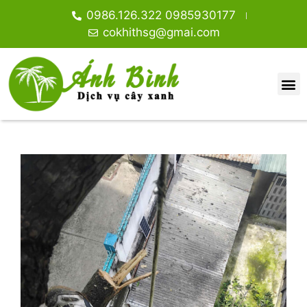
0986.126.322 0985930177
cokhithsg@gmai.com