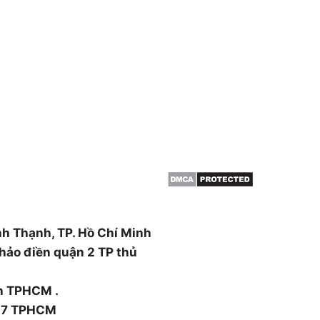
THÔNG TIN
HCM & BÌNH
Giới thiệu
Dịch vụ cắt cây
 cây, cắt tỉa cây xanh,
Dịch vụ cắt tỉa cây xanh
án cây , đào trồng ,di dời
Đốn hạ cây xanh
canh ….
Tin tức
ường Thạnh Xuân, Quận 12,
nh Thạnh, TP. Hồ Chí Minh
hảo điền quận 2 TP thủ
nh TPHCM .
n 7 TPHCM