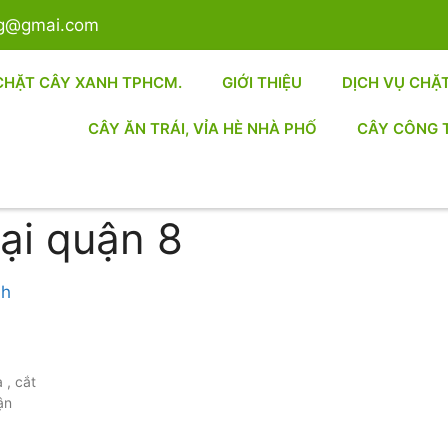
sg@gmai.com
CHẶT CÂY XANH TPHCM.
GIỚI THIỆU
DỊCH VỤ CHẶ
CÂY ĂN TRÁI, VỈA HÈ NHÀ PHỐ
CÂY CÔNG 
tại quận 8
 , cắt
ận