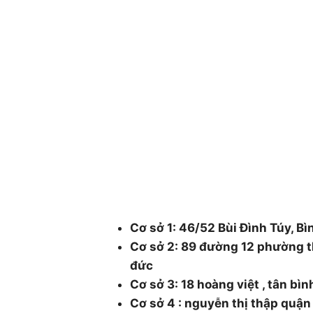
CÔNG TY CÂY XANH TP
DƯƠNG & ĐỒNG NAI .
Chuyên cung cấp dịch vụ cây xanh như: cắt
chăm sóc cây xanh , chặt cưa cây xanh , b
cây xanh , cắt cỏ dọn rác bán cây , chậu 
48/1 Quốc lộ 1A, tổ 3, Khu phố 1, Ph
Thành phố Hồ Chí Minh.
Cơ sở 1: 46/52 Bùi Đình Túy, Bì
Cơ sở 2: 89 đường 12 phường t
đức
Cơ sở 3: 18 hoàng việt , tân bì
Cơ sở 4 : nguyễn thị thập quậ