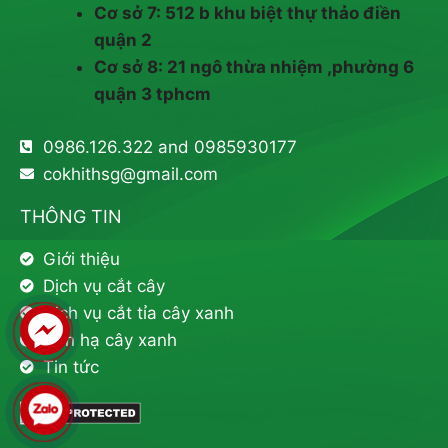
Cơ sở 7: 512 b khu biệt thự thảo điền
quận 2
Cơ sở 8: 21 ngô thừa nhiệm ,phường 6
quận 3 tphcm
0986.126.322 and 0985930177
cokhithsg@gmail.com
THÔNG TIN
Giới thiệu
Dịch vụ cắt cây
Dịch vụ cắt tỉa cây xanh
Đốn hạ cây xanh
Tin tức