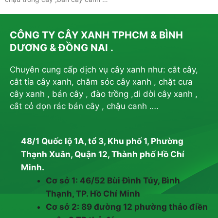
CÔNG TY CÂY XANH TPHCM & BÌNH
DƯƠNG & ĐỒNG NAI .
Chuyên cung cấp dịch vụ cây xanh như: cắt cây,
cắt tỉa cây xanh, chăm sóc cây xanh , chặt cưa
cây xanh , bán cây , đào trồng ,di dời cây xanh ,
cắt cỏ dọn rác bán cây , chậu canh ….
48/1 Quốc lộ 1A, tổ 3, Khu phố 1, Phường
Thạnh Xuân, Quận 12, Thành phố Hồ Chí
Minh.
Cơ sở 1: 46/52 Bùi Đình Túy, Bình
Thạnh, TP. Hồ Chí Minh
Cơ sở 2: 89 đường 12 phường thảo điền