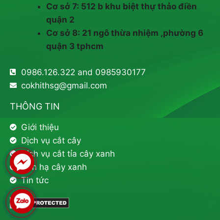
Cơ sở 7: 512 b khu biệt thự thảo điền
quận 2
Cơ sở 8: 21 ngô thừa nhiệm ,phường 6
quận 3 tphcm
0986.126.322 and 0985930177
cokhithsg@gmail.com
THÔNG TIN
Giới thiệu
Dịch vụ cắt cây
Dịch vụ cắt tỉa cây xanh
Đốn hạ cây xanh
Tin tức