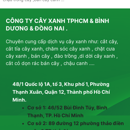
CÔNG TY CÂY XANH TPHCM & BÌNH
DƯƠNG & ĐỒNG NAI .
Chuyên cung cấp dịch vụ cây xanh như: cắt cây,
cắt tỉa cây xanh, chăm sóc cây xanh , chặt cưa
cây xanh , bán cây , đào trồng ,di dời cây xanh ,
cắt cỏ dọn rác bán cây , chậu canh ….
48/1 Quốc lộ 1A, tổ 3, Khu phố 1, Phường
Thạnh Xuân, Quận 12, Thành phố Hồ Chí
Minh.
Cơ sở 1: 46/52 Bùi Đình Túy, Bình
Thạnh, TP. Hồ Chí Minh
Cơ sở 2: 89 đường 12 phường thảo điền