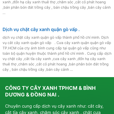
xanh ,đốn hạ cây xanh thuê thợ ,chăm sóc ,cắt cỏ phát hoang
,bán phân bón đát trồng cây , bán chậu trồng cây ,bán cây cảnh
…
Dịch vụ chặt cây xanh quận gò vấp .
dịch vụ chặt cây xanh quận gò vấp thành phố hồ chí minh. Dịch
vụ cắt cây xanh quận gò vấp . Cưa cây xanh quận quận gò vấp
TP.HCM của cty ánh bình cung cấp tại quận gò vấp cũng như
toàn bộ quận huyện thuộc thành phố hồ chí minh . Cung cấp dịch
vụ chặt cây ,cắt tỉa cây xanh ,cưa cây xanh ,đốn hạ cây xanh
thuê thợ ,chăm sóc ,cắt cỏ phát hoang ,bán phân bón đát trồng
cây , bán chậu trồng cây ,bán cây cảnh …
CÔNG TY CÂY XANH TPHCM & BÌNH
DƯƠNG & ĐỒNG NAI .
Chuyên cung cấp dịch vụ cây xanh như: cắt cây,
cắt tỉa cây xanh, chăm sóc cây xanh , chặt cưa