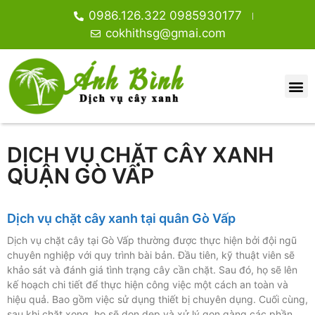
0986.126.322 0985930177
cokhithsg@gmai.com
DỊCH VỤ CHẶT CÂY XANH
QUẬN GÒ VẤP
Dịch vụ chặt cây xanh tại quân Gò Vấp
Dịch vụ chặt cây tại Gò Vấp thường được thực hiện bởi đội ngũ
chuyên nghiệp với quy trình bài bản. Đầu tiên, kỹ thuật viên sẽ
khảo sát và đánh giá tình trạng cây cần chặt. Sau đó, họ sẽ lên
kế hoạch chi tiết để thực hiện công việc một cách an toàn và
hiệu quả. Bao gồm việc sử dụng thiết bị chuyên dụng. Cuối cùng,
sau khi chặt xong, họ sẽ dọn dẹp và xử lý gọn gàng các phần