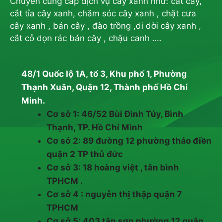
Chuyên cung cấp dịch vụ cây xanh như: cắt cây,
cắt tỉa cây xanh, chăm sóc cây xanh , chặt cưa
cây xanh , bán cây , đào trồng ,di dời cây xanh ,
cắt cỏ dọn rác bán cây , chậu canh ….
48/1 Quốc lộ 1A, tổ 3, Khu phố 1, Phường
Thạnh Xuân, Quận 12, Thành phố Hồ Chí
Minh.
Cơ sở 1: 46/52 Bùi Đình Túy, Bình
Thạnh, TP. Hồ Chí Minh
Cơ sở 2: 89 đường 12 phường thảo điền
quận 2 TP thủ đức
Cơ sở 3: 18 hoàng việt , tân bình
TPHCM .
Cơ sở 4 : nguyễn thị thập quận 7
TPHCM
Cơ sở 5: 403 tân sơn phường 12 quận