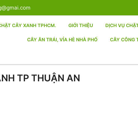
sg@gmai.com
CHẶT CÂY XANH TPHCM.
GIỚI THIỆU
DỊCH VỤ CHẶ
CÂY ĂN TRÁI, VỈA HÈ NHÀ PHỐ
CÂY CÔNG 
ANH TP THUẬN AN