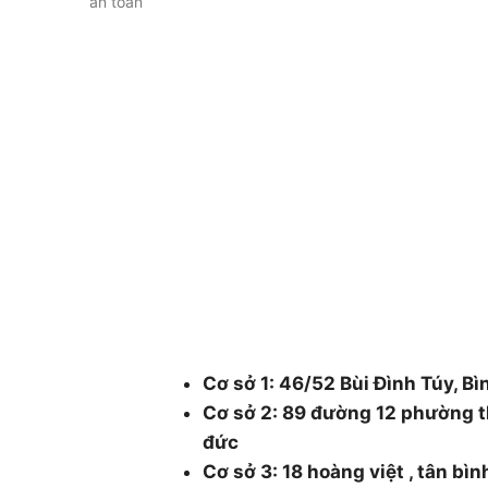
an toàn
CÔNG TY CÂY XANH TP
DƯƠNG & ĐỒNG NAI .
Chuyên cung cấp dịch vụ cây xanh như: cắt
chăm sóc cây xanh , chặt cưa cây xanh , b
cây xanh , cắt cỏ dọn rác bán cây , chậu 
48/1 Quốc lộ 1A, tổ 3, Khu phố 1, Ph
Thành phố Hồ Chí Minh.
Cơ sở 1: 46/52 Bùi Đình Túy, Bì
Cơ sở 2: 89 đường 12 phường t
đức
Cơ sở 3: 18 hoàng việt , tân bì