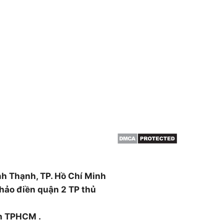
THÔNG TIN
HCM & BÌNH
Giới thiệu
Dịch vụ cắt cây
 cây, cắt tỉa cây xanh,
Dịch vụ cắt tỉa cây xanh
án cây , đào trồng ,di dời
Đốn hạ cây xanh
canh ….
Tin tức
ường Thạnh Xuân, Quận 12,
nh Thạnh, TP. Hồ Chí Minh
hảo điền quận 2 TP thủ
nh TPHCM .