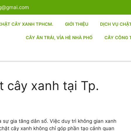
sg@gmai.com
CHẶT CÂY XANH TPHCM.
GIỚI THIỆU
DỊCH VỤ CHẶ
CÂY ĂN TRÁI, VỈA HÈ NHÀ PHỐ
CÂY CÔNG 
ặt cây xanh tại Tp.
 sự gia tăng dân số. Việc duy trì không gian xanh
à chặt cây xanh không chỉ góp phần tạo cảnh quan