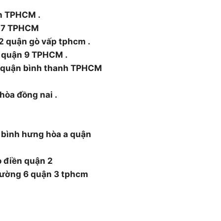
nh TPHCM .
n 7 TPHCM
2 quận gò vấp tphcm .
 quận 9 TPHCM .
5 quận bình thanh TPHCM
 hòa đồng nai .
 bình hưng hòa a quận
o điền quận 2
hường 6 quận 3 tphcm