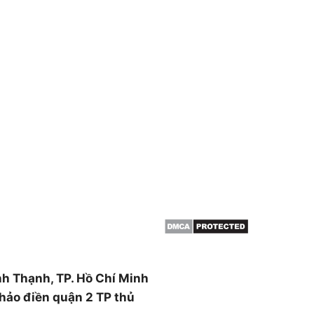
THÔNG TIN
HCM & BÌNH
Giới thiệu
Dịch vụ cắt cây
 cây, cắt tỉa cây xanh,
Dịch vụ cắt tỉa cây xanh
án cây , đào trồng ,di dời
Đốn hạ cây xanh
canh ….
Tin tức
ường Thạnh Xuân, Quận 12,
nh Thạnh, TP. Hồ Chí Minh
hảo điền quận 2 TP thủ