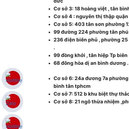
đức
Cơ sở 3: 18 hoàng việt , tân bì
Cơ sở 4 : nguyễn thị thập quậ
Cơ sở 5: 403 tân sơn phường 1
99 đường 224 phường tân phú
236 điện biên phủ , phường 2
.
99 đồng khởi , tân hiệp Tp biên
68 đông hòa dị an bình dương .
Cơ sở 6: 24a đương 7a phường
bình tân tphcm
Cơ sở 7: 512 b khu biệt thự thả
Cơ sở 8: 21 ngô thừa nhiệm ,p
0986.126.322 and 0985930177
cokhithsg@gmail.com