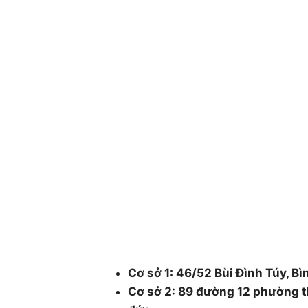
CÔNG TY CÂY XANH TP
DƯƠNG & ĐỒNG NAI .
Chuyên cung cấp dịch vụ cây xanh như: cắt
chăm sóc cây xanh , chặt cưa cây xanh , b
cây xanh , cắt cỏ dọn rác bán cây , chậu 
48/1 Quốc lộ 1A, tổ 3, Khu phố 1, Ph
Thành phố Hồ Chí Minh.
Cơ sở 1: 46/52 Bùi Đình Túy, Bì
Cơ sở 2: 89 đường 12 phường t