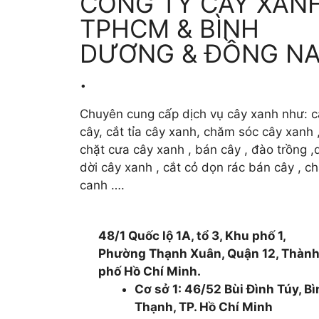
CÔNG TY CÂY XAN
TPHCM & BÌNH
DƯƠNG & ĐỒNG NA
.
Chuyên cung cấp dịch vụ cây xanh như: c
cây, cắt tỉa cây xanh, chăm sóc cây xanh 
chặt cưa cây xanh , bán cây , đào trồng ,d
dời cây xanh , cắt cỏ dọn rác bán cây , c
canh ….
48/1 Quốc lộ 1A, tổ 3, Khu phố 1,
Phường Thạnh Xuân, Quận 12, Thàn
phố Hồ Chí Minh.
Cơ sở 1: 46/52 Bùi Đình Túy, B
Thạnh, TP. Hồ Chí Minh