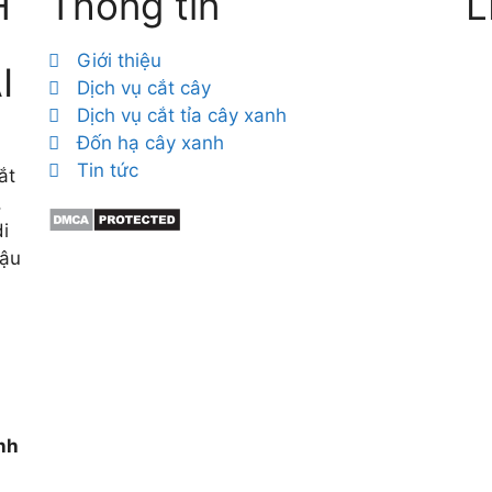
H
Thông tin
L
Giới thiệu
I
Dịch vụ cắt cây
Dịch vụ cắt tỉa cây xanh
Đốn hạ cây xanh
Tin tức
ắt
,
i
hậu
h
ình