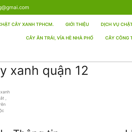
sg@gmai.com
CHẶT CÂY XANH TPHCM.
GIỚI THIỆU
DỊCH VỤ CHẶ
CÂY ĂN TRÁI, VỈA HÈ NHÀ PHỐ
CÂY CÔNG 
cây xanh quận 12
y xanh
ắt ,
rên
uộc