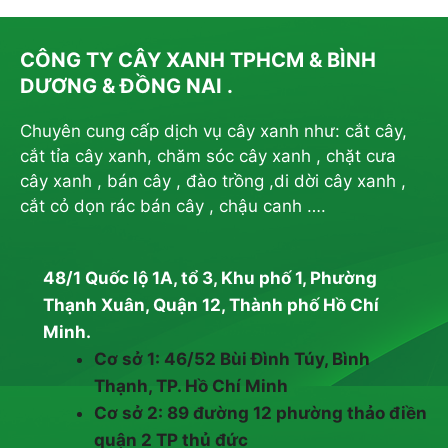
CÔNG TY CÂY XANH TPHCM & BÌNH
DƯƠNG & ĐỒNG NAI .
Chuyên cung cấp dịch vụ cây xanh như: cắt cây,
cắt tỉa cây xanh, chăm sóc cây xanh , chặt cưa
cây xanh , bán cây , đào trồng ,di dời cây xanh ,
cắt cỏ dọn rác bán cây , chậu canh ….
48/1 Quốc lộ 1A, tổ 3, Khu phố 1, Phường
Thạnh Xuân, Quận 12, Thành phố Hồ Chí
Minh.
Cơ sở 1: 46/52 Bùi Đình Túy, Bình
Thạnh, TP. Hồ Chí Minh
Cơ sở 2: 89 đường 12 phường thảo điền
quận 2 TP thủ đức