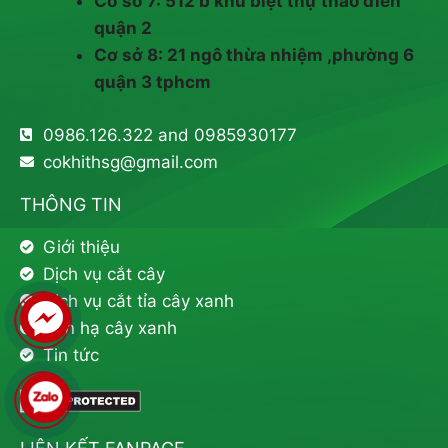
Cơ sở 7: 512 b khu biệt thự thảo điền
quận 2
Cơ sở 8: 21 ngô thừa nhiệm ,phường 6
quận 3 tphcm
0986.126.322 and 0985930177
cokhithsg@gmail.com
THÔNG TIN
Giới thiệu
Dịch vụ cắt cây
Dịch vụ cắt tỉa cây xanh
Đốn hạ cây xanh
Tin tức