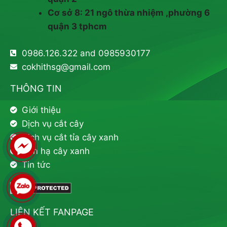
Cơ sở 8: 21 ngô thừa nhiệm ,phường 6
quận 3 tphcm
0986.126.322 and 0985930177
cokhithsg@gmail.com
THÔNG TIN
Giới thiệu
Dịch vụ cắt cây
Dịch vụ cắt tỉa cây xanh
Đốn hạ cây xanh
Tin tức
LIÊN KẾT FANPAGE