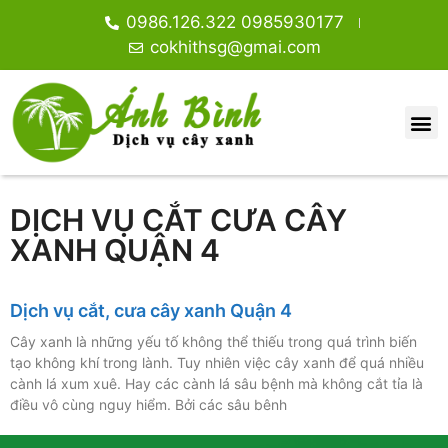
0986.126.322 0985930177
cokhithsg@gmai.com
DỊCH VỤ CẮT CƯA CÂY
XANH QUẬN 4
Dịch vụ cắt, cưa cây xanh Quận 4
Cây xanh là những yếu tố không thể thiếu trong quá trình biến
tạo không khí trong lành. Tuy nhiên việc cây xanh để quá nhiều
cành lá xum xuê. Hay các cành lá sâu bệnh mà không cắt tỉa là
điều vô cùng nguy hiểm. Bởi các sâu bênh