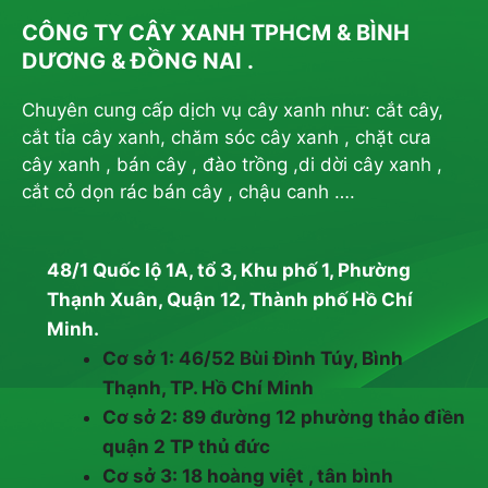
CÔNG TY CÂY XANH TPHCM & BÌNH
DƯƠNG & ĐỒNG NAI .
Chuyên cung cấp dịch vụ cây xanh như: cắt cây,
cắt tỉa cây xanh, chăm sóc cây xanh , chặt cưa
cây xanh , bán cây , đào trồng ,di dời cây xanh ,
cắt cỏ dọn rác bán cây , chậu canh ….
48/1 Quốc lộ 1A, tổ 3, Khu phố 1, Phường
Thạnh Xuân, Quận 12, Thành phố Hồ Chí
Minh.
Cơ sở 1: 46/52 Bùi Đình Túy, Bình
Thạnh, TP. Hồ Chí Minh
Cơ sở 2: 89 đường 12 phường thảo điền
quận 2 TP thủ đức
Cơ sở 3: 18 hoàng việt , tân bình