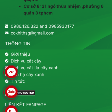
Cơ sở 8: 21 ngô thừa nhiệm ,phường 6
quận 3 tphcm
0986.126.322 and 0985930177
cokhithsg@gmail.com
THÔNG TIN
Giới thiệu
Dịch vụ cắt cây
Dịch vụ cắt tỉa cây xanh
Đốn hạ cây xanh
Tin tức
LIÊN KẾT FANPAGE