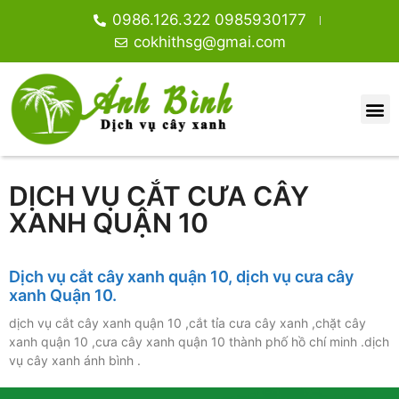
0986.126.322 0985930177
cokhithsg@gmai.com
DỊCH VỤ CẮT CƯA CÂY
XANH QUẬN 10
Dịch vụ cắt cây xanh quận 10, dịch vụ cưa cây
xanh Quận 10.
dịch vụ cắt cây xanh quận 10 ,cắt tỉa cưa cây xanh ,chặt cây
xanh quận 10 ,cưa cây xanh quận 10 thành phố hồ chí minh .dịch
vụ cây xanh ánh bình .