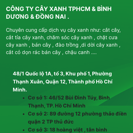
CÔNG TY CÂY XANH TPHCM & BÌNH
DƯƠNG & ĐỒNG NAI .
Chuyên cung cấp dịch vụ cây xanh như: cắt cây,
cắt tỉa cây xanh, chăm sóc cây xanh , chặt cưa
cây xanh , bán cây , đào trồng ,di dời cây xanh ,
cắt cỏ dọn rác bán cây , chậu canh ….
48/1 Quốc lộ 1A, tổ 3, Khu phố 1, Phường
Thạnh Xuân, Quận 12, Thành phố Hồ Chí
Minh.
Cơ sở 1: 46/52 Bùi Đình Túy, Bình
Thạnh, TP. Hồ Chí Minh
Cơ sở 2: 89 đường 12 phường thảo điền
quận 2 TP thủ đức
Cơ sở 3: 18 hoàng việt , tân bình