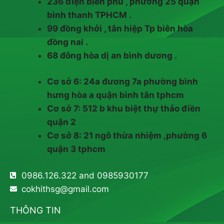
236 điện biên phủ , phường 25 quận
bình thanh TPHCM .
99 đồng khởi , tân hiệp Tp biên hòa
đồng nai .
68 đông hòa dị an bình dương .
Cơ sở 6: 24a đương 7a phường bình
hưng hòa a quận bình tân tphcm
Cơ sở 7: 512 b khu biệt thự thảo điền
quận 2
Cơ sở 8: 21 ngô thừa nhiệm ,phường 6
quận 3 tphcm
0986.126.322 and 0985930177
cokhithsg@gmail.com
THÔNG TIN