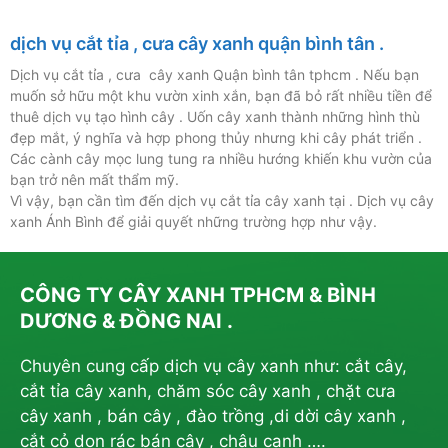
dịch vụ cắt tỉa , cưa cây xanh quận bình tân .
Dịch vụ cắt tỉa , cưa cây xanh Quận bình tân tphcm . Nếu bạn
muốn sở hữu một khu vườn xinh xắn, bạn đã bỏ rất nhiều tiền để
thuê dịch vụ tạo hình cây . Uốn cây xanh thành những hình thù
đẹp mắt, ý nghĩa và hợp phong thủy nhưng khi cây phát triển .
Các cành cây mọc lung tung ra nhiều hướng khiến khu vườn của
bạn trở nên mất thẩm mỹ.
Vì vậy, bạn cần tìm đến dịch vụ cắt tỉa cây xanh tại . Dịch vụ cây
xanh Ánh Bình để giải quyết những trường hợp như vậy.
CÔNG TY CÂY XANH TPHCM & BÌNH
DƯƠNG & ĐỒNG NAI .
Chuyên cung cấp dịch vụ cây xanh như: cắt cây,
cắt tỉa cây xanh, chăm sóc cây xanh , chặt cưa
cây xanh , bán cây , đào trồng ,di dời cây xanh ,
cắt cỏ dọn rác bán cây , chậu canh ….