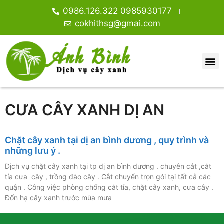
0986.126.322 0985930177
cokhithsg@gmai.com
CƯA CÂY XANH DỊ AN
Chặt cây xanh tại dị an bình dương , quy trình và
những lưu ý .
Dịch vụ chặt cây xanh tại tp dị an bình dương . chuyên cắt ,cắt
tỉa cưa cây , trồng đào cây . Cắt chuyển trọn gói tại tất cả các
quận . Công việc phòng chống cắt tỉa, chặt cây xanh, cưa cây .
Đốn hạ cây xanh trước mùa mưa