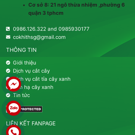
Cơ sở 8: 21 ngô thừa nhiệm ,phường 6
quận 3 tphcm
0986.126.322 and 0985930177
cokhithsg@gmail.com
THÔNG TIN
Giới thiệu
Dịch vụ cắt cây
Dịch vụ cắt tỉa cây xanh
Đốn hạ cây xanh
Tin tức
LIÊN KẾT FANPAGE