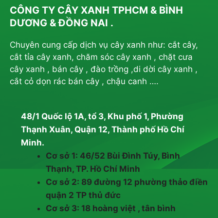
CÔNG TY CÂY XANH TPHCM & BÌNH
DƯƠNG & ĐỒNG NAI .
Chuyên cung cấp dịch vụ cây xanh như: cắt cây,
cắt tỉa cây xanh, chăm sóc cây xanh , chặt cưa
cây xanh , bán cây , đào trồng ,di dời cây xanh ,
cắt cỏ dọn rác bán cây , chậu canh ….
48/1 Quốc lộ 1A, tổ 3, Khu phố 1, Phường
Thạnh Xuân, Quận 12, Thành phố Hồ Chí
Minh.
Cơ sở 1: 46/52 Bùi Đình Túy, Bình
Thạnh, TP. Hồ Chí Minh
Cơ sở 2: 89 đường 12 phường thảo điền
quận 2 TP thủ đức
Cơ sở 3: 18 hoàng việt , tân bình