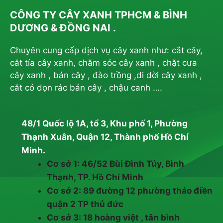
CÔNG TY CÂY XANH TPHCM & BÌNH
DƯƠNG & ĐỒNG NAI .
Chuyên cung cấp dịch vụ cây xanh như: cắt cây,
cắt tỉa cây xanh, chăm sóc cây xanh , chặt cưa
cây xanh , bán cây , đào trồng ,di dời cây xanh ,
cắt cỏ dọn rác bán cây , chậu canh ….
48/1 Quốc lộ 1A, tổ 3, Khu phố 1, Phường
Thạnh Xuân, Quận 12, Thành phố Hồ Chí
Minh.
Cơ sở 1: 46/52 Bùi Đình Túy, Bình
Thạnh, TP. Hồ Chí Minh
Cơ sở 2: 89 đường 12 phường thảo điền
quận 2 TP thủ đức
Cơ sở 3: 18 hoàng việt , tân bình