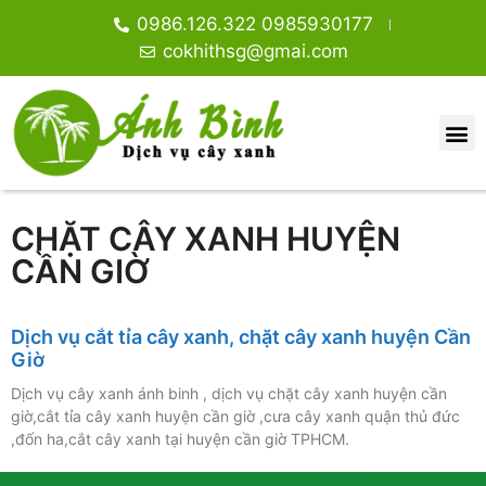
0986.126.322 0985930177
cokhithsg@gmai.com
CHẶT CÂY XANH HUYỆN
CẦN GIỜ
Dịch vụ cắt tỉa cây xanh, chặt cây xanh huyện Cần
Giờ
Dịch vụ cây xanh ánh binh , dịch vụ chặt cây xanh huyện cần
giờ,cắt tỉa cây xanh huyện cần giờ ,cưa cây xanh quận thủ đức
,đốn ha,cắt cây xanh tại huyện cần giờ TPHCM.