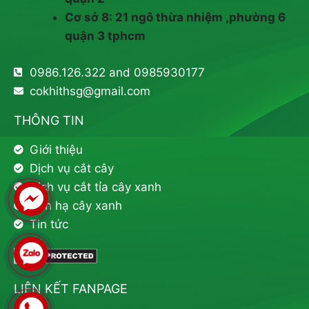
Cơ sở 8: 21 ngô thừa nhiệm ,phường 6
quận 3 tphcm
0986.126.322 and 0985930177
cokhithsg@gmail.com
THÔNG TIN
Giới thiệu
Dịch vụ cắt cây
Dịch vụ cắt tỉa cây xanh
Đốn hạ cây xanh
Tin tức
LIÊN KẾT FANPAGE