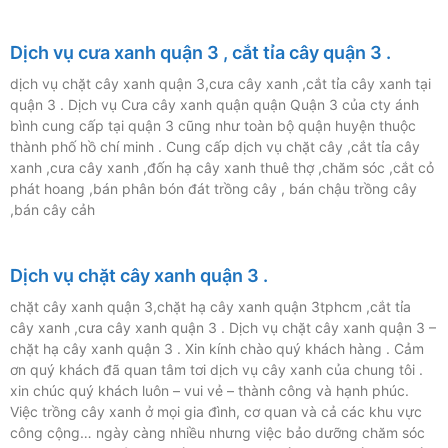
Dịch vụ cưa xanh quận 3 , cắt tỉa cây quận 3 .
dịch vụ chặt cây xanh quận 3,cưa cây xanh ,cắt tỉa cây xanh tại
quận 3 . Dịch vụ Cưa cây xanh quận quận Quận 3 của cty ánh
bình cung cấp tại quận 3 cũng như toàn bộ quận huyện thuộc
thành phố hồ chí minh . Cung cấp dịch vụ chặt cây ,cắt tỉa cây
xanh ,cưa cây xanh ,đốn hạ cây xanh thuê thợ ,chăm sóc ,cắt cỏ
phát hoang ,bán phân bón đát trồng cây , bán chậu trồng cây
,bán cây cảh
Dịch vụ chặt cây xanh quận 3 .
chặt cây xanh quận 3,chặt hạ cây xanh quận 3tphcm ,cắt tỉa
cây xanh ,cưa cây xanh quận 3 . Dịch vụ chặt cây xanh quận 3 –
chặt hạ cây xanh quận 3 . Xin kính chào quý khách hàng . Cảm
ơn quý khách đã quan tâm tơi dịch vụ cây xanh của chung tôi .
xin chúc quý khách luôn – vui vẻ – thành công và hạnh phúc.
Việc trồng cây xanh ở mọi gia đình, cơ quan và cả các khu vực
công cộng… ngày càng nhiều nhưng việc bảo dưỡng chăm sóc