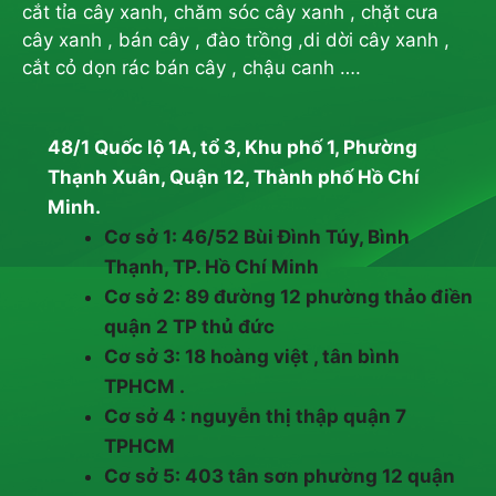
cắt tỉa cây xanh, chăm sóc cây xanh , chặt cưa
cây xanh , bán cây , đào trồng ,di dời cây xanh ,
cắt cỏ dọn rác bán cây , chậu canh ….
48/1 Quốc lộ 1A, tổ 3, Khu phố 1, Phường
Thạnh Xuân, Quận 12, Thành phố Hồ Chí
Minh.
Cơ sở 1: 46/52 Bùi Đình Túy, Bình
Thạnh, TP. Hồ Chí Minh
Cơ sở 2: 89 đường 12 phường thảo điền
quận 2 TP thủ đức
Cơ sở 3: 18 hoàng việt , tân bình
TPHCM .
Cơ sở 4 : nguyễn thị thập quận 7
TPHCM
Cơ sở 5: 403 tân sơn phường 12 quận