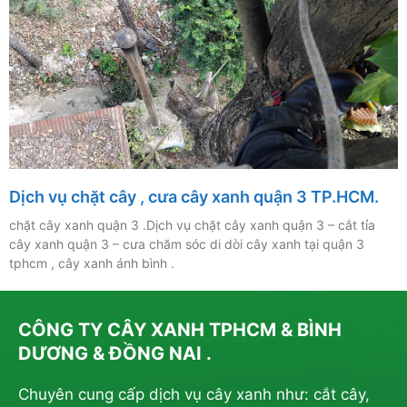
Dịch vụ chặt cây , cưa cây xanh quận 3 TP.HCM.
chặt cây xanh quận 3 .Dịch vụ chặt cây xanh quận 3 – cắt tỉa
cây xanh quận 3 – cưa chăm sóc di dòi cây xanh tại quận 3
tphcm , cây xanh ánh bình .
CÔNG TY CÂY XANH TPHCM & BÌNH
DƯƠNG & ĐỒNG NAI .
Chuyên cung cấp dịch vụ cây xanh như: cắt cây,