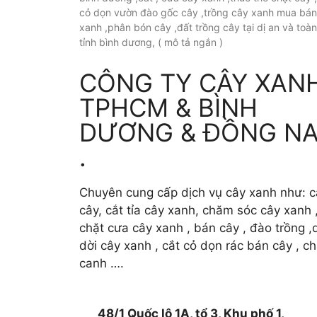
cỏ dọn vườn đào gốc cây ,trồng cây xanh mua bán
xanh ,phân bón cây ,đất trồng cây tại dị an và toà
tỉnh bình dương, ( mô tả ngắn )
CÔNG TY CÂY XAN
TPHCM & BÌNH
DƯƠNG & ĐỒNG NA
.
Chuyên cung cấp dịch vụ cây xanh như: c
cây, cắt tỉa cây xanh, chăm sóc cây xanh 
chặt cưa cây xanh , bán cây , đào trồng ,d
dời cây xanh , cắt cỏ dọn rác bán cây , c
canh ….
48/1 Quốc lộ 1A, tổ 3, Khu phố 1,