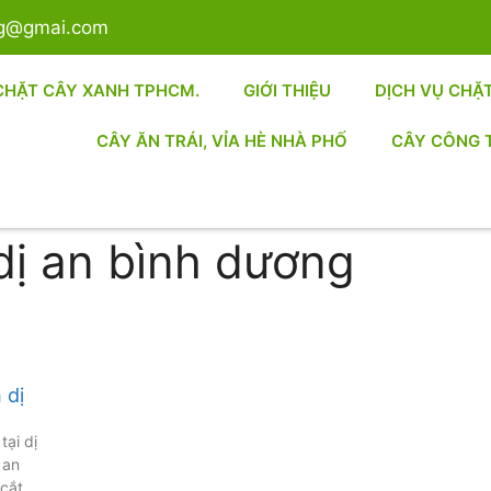
sg@gmai.com
CHẶT CÂY XANH TPHCM.
GIỚI THIỆU
DỊCH VỤ CHẶ
CÂY ĂN TRÁI, VỈA HÈ NHÀ PHỐ
CÂY CÔNG 
 dị an bình dương
 dị
tại dị
 an
,cắt