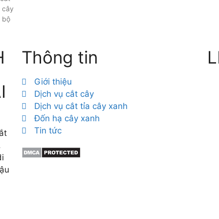
 cây
n bộ
H
Thông tin
L
Giới thiệu
I
Dịch vụ cắt cây
Dịch vụ cắt tỉa cây xanh
Đốn hạ cây xanh
Tin tức
ắt
,
i
hậu