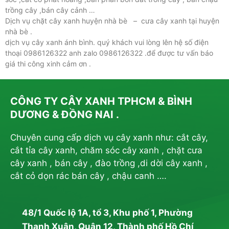
trồng cây ,bán cây cảnh …
Dịch vụ chặt cây xanh huyện nhà bè – cưa cây xanh tại huyện
nhà bè .
dịch vụ cây xanh ánh bình. quý khách vui lòng lên hệ số điện
thoại 0986126322 anh zalo 0986126322 .để được tư vấn báo
giá thi công xinh cảm ơn .
CÔNG TY CÂY XANH TPHCM & BÌNH
DƯƠNG & ĐỒNG NAI .
Chuyên cung cấp dịch vụ cây xanh như: cắt cây,
cắt tỉa cây xanh, chăm sóc cây xanh , chặt cưa
cây xanh , bán cây , đào trồng ,di dời cây xanh ,
cắt cỏ dọn rác bán cây , chậu canh ….
48/1 Quốc lộ 1A, tổ 3, Khu phố 1, Phường
Thạnh Xuân, Quận 12, Thành phố Hồ Chí