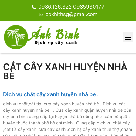
0986.126.322 0985930177
cokhithsg@gmai.com
CẮT CÂY XANH HUYỆN NHÀ
BÈ
Dịch vụ chặt cây xanh huyện nhà bè .
dịch vụ chăt,cắt tỉa ,cưa cây xanh huyện nhà bè . Dịch vụ cắt
cây xanh huyện nhà bè . Cưa cây xanh quận huyện nhà bè của
cty ánh bình cung cấp tại huyện nhà bè cũng như toàn bộ quận
huyện thuộc thành phố hồ chí minh . Cung cấp dịch vụ chặt cây
,cắt tỉa cây xanh ,cưa cây xanh ,đốn hạ cây xanh thuê thợ ,chăm
sóc ,cắt cỏ phát hoang ,bán phân bón đát trồng cây , bán chậu