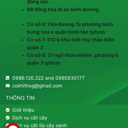
đồng nai .
68 đông hòa dị an bình dương .
Cơ sở 6: 24a đương 7a phường bình
hưng hòa a quận bình tân tphcm
Cơ sở 7: 512 b khu biệt thự thảo điền
quận 2
Cơ sở 8: 21 ngô thừa nhiệm ,phường 6
quận 3 tphcm
0986.126.322 and 0985930177
cokhithsg@gmail.com
THÔNG TIN
Giới thiệu
Dịch vụ cắt cây
Dịch vụ cắt tỉa cây xanh