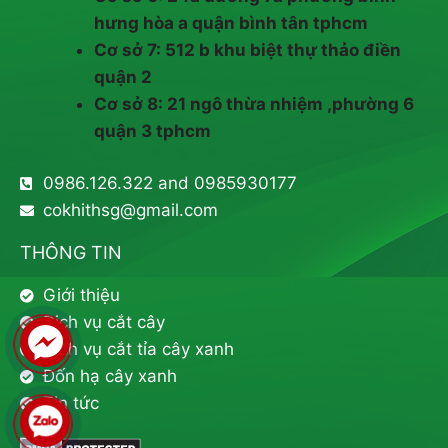
hưng hòa a quận bình tân tphcm
Cơ sở 7: 512 b khu biệt thự thảo điền
quận 2
Cơ sở 8: 21 ngô thừa nhiệm ,phường 6
quận 3 tphcm
0986.126.322 and 0985930177
cokhithsg@gmail.com
THÔNG TIN
Giới thiệu
Dịch vụ cắt cây
Dịch vụ cắt tỉa cây xanh
Đốn hạ cây xanh
Tin tức