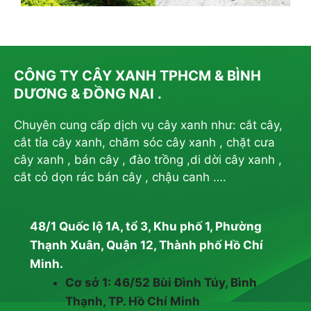
CÔNG TY CÂY XANH TPHCM & BÌNH
DƯƠNG & ĐỒNG NAI .
Chuyên cung cấp dịch vụ cây xanh như: cắt cây,
cắt tỉa cây xanh, chăm sóc cây xanh , chặt cưa
cây xanh , bán cây , đào trồng ,di dời cây xanh ,
cắt cỏ dọn rác bán cây , chậu canh ….
48/1 Quốc lộ 1A, tổ 3, Khu phố 1, Phường
Thạnh Xuân, Quận 12, Thành phố Hồ Chí
Minh.
Cơ sở 1: 46/52 Bùi Đình Túy, Bình
Thạnh, TP. Hồ Chí Minh