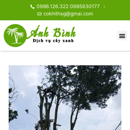
0986.126.322 0985930177
cokhithsg@gmai.com