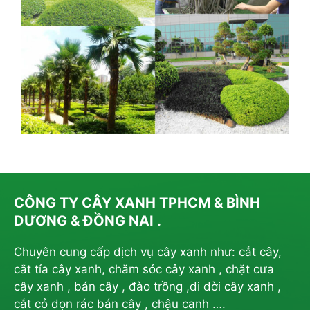
CÔNG TY CÂY XANH TPHCM & BÌNH
DƯƠNG & ĐỒNG NAI .
Chuyên cung cấp dịch vụ cây xanh như: cắt cây,
cắt tỉa cây xanh, chăm sóc cây xanh , chặt cưa
cây xanh , bán cây , đào trồng ,di dời cây xanh ,
cắt cỏ dọn rác bán cây , chậu canh ….