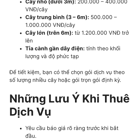
Cây nhỏ (dưới 3m):
200.000 – 400.000
VNĐ/cây
Cây trung bình (3 – 6m):
500.000 –
1.000.000 VNĐ/cây
Cây lớn (trên 6m):
từ 1.200.000 VNĐ trở
lên
Tỉa cành gần dây điện:
tính theo khối
lượng và độ phức tạp
Để tiết kiệm, bạn có thể chọn gói dịch vụ theo
số lượng nhiều cây hoặc gói trọn gói định kỳ.
Những Lưu Ý Khi Thuê
Dịch Vụ
Yêu cầu báo giá rõ ràng trước khi bắt
đầu.