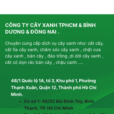
CÔNG TY CÂY XANH TPHCM & BÌNH
DƯƠNG & ĐỒNG NAI .
Chuyên cung cấp dịch vụ cây xanh như: cắt cây,
cắt tỉa cây xanh, chăm sóc cây xanh , chặt cưa
cây xanh , bán cây , đào trồng ,di dời cây xanh ,
cắt cỏ dọn rác bán cây , chậu canh ….
48/1 Quốc lộ 1A, tổ 3, Khu phố 1, Phường
Thạnh Xuân, Quận 12, Thành phố Hồ Chí
Minh.
Cơ sở 1: 46/52 Bùi Đình Túy, Bình
Thạnh, TP. Hồ Chí Minh