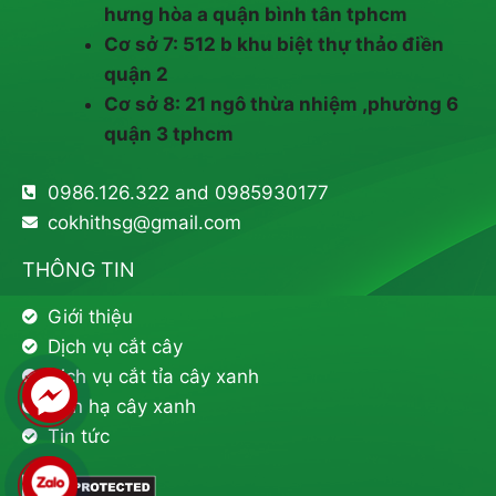
hưng hòa a quận bình tân tphcm
Cơ sở 7: 512 b khu biệt thự thảo điền
quận 2
Cơ sở 8: 21 ngô thừa nhiệm ,phường 6
quận 3 tphcm
0986.126.322 and 0985930177
cokhithsg@gmail.com
THÔNG TIN
Giới thiệu
Dịch vụ cắt cây
Dịch vụ cắt tỉa cây xanh
Đốn hạ cây xanh
Tin tức