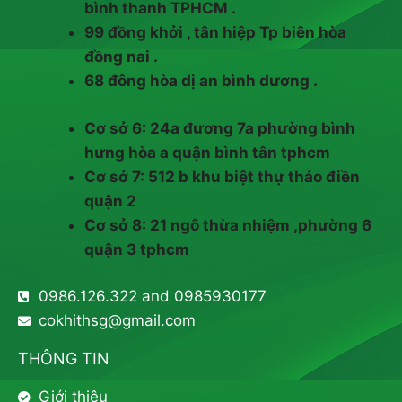
bình thanh TPHCM .
99 đồng khởi , tân hiệp Tp biên hòa
đồng nai .
68 đông hòa dị an bình dương .
Cơ sở 6: 24a đương 7a phường bình
hưng hòa a quận bình tân tphcm
Cơ sở 7: 512 b khu biệt thự thảo điền
quận 2
Cơ sở 8: 21 ngô thừa nhiệm ,phường 6
quận 3 tphcm
0986.126.322 and 0985930177
cokhithsg@gmail.com
THÔNG TIN
Giới thiệu