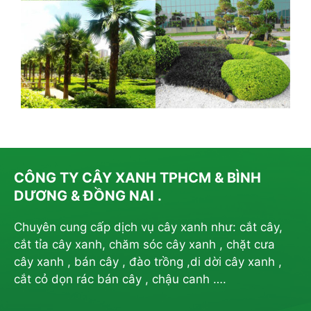
CÔNG TY CÂY XANH TPHCM & BÌNH
DƯƠNG & ĐỒNG NAI .
Chuyên cung cấp dịch vụ cây xanh như: cắt cây,
cắt tỉa cây xanh, chăm sóc cây xanh , chặt cưa
cây xanh , bán cây , đào trồng ,di dời cây xanh ,
cắt cỏ dọn rác bán cây , chậu canh ….