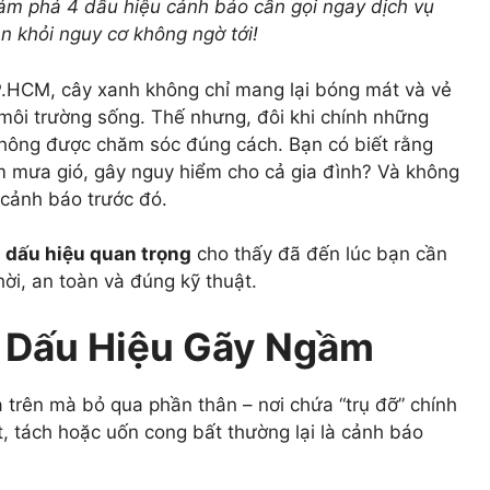
ám phá 4 dấu hiệu cảnh báo cần gọi ngay
dịch vụ
n khỏi nguy cơ không ngờ tới!
P.HCM, cây xanh không chỉ mang lại bóng mát và vẻ
ôi trường sống. Thế nhưng, đôi khi chính những
 không được chăm sóc đúng cách. Bạn có biết rằng
m mưa gió, gây nguy hiểm cho cả gia đình? Và không
 cảnh báo trước đó.
 dấu hiệu quan trọng
cho thấy đã đến lúc bạn cần
hời, an toàn và đúng kỹ thuật.
Có Dấu Hiệu Gãy Ngầm
 trên mà bỏ qua phần thân – nơi chứa “trụ đỡ” chính
t, tách hoặc uốn cong bất thường lại là cảnh báo