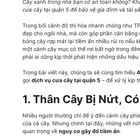
Cây xanh trong nhà bạn có an toàn không? Kh
cưa cây tại quận 5
để bảo vệ gia đình và tài sả
Trong bối cảnh đô thị hóa nhanh chóng như T
đẹp cho ngôi nhà, mà còn góp phần cân bằng m
bóng cây rợp mát lại tiềm ẩn nhiều rủi ro nếu
một cành cây mục có thể rơi bất ngờ trong đê
phải ai cũng kịp thời phát hiện những dấu hiệu
Trong bài viết này, chúng ta sẽ cùng tìm hiểu
4
gọi
dịch vụ cưa cây tại quận 5
– để xử lý kịp t
1. Thân Cây Bị Nứt, 
Nhiều người thường chỉ để ý đến cành cây phía
của cả cây. Nhưng chính tại đây, những vết nứ
quan trọng về
nguy cơ gãy đổ tiềm ẩn
.