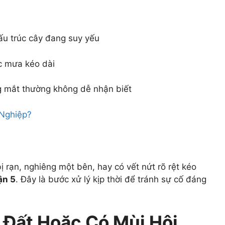
ấu trúc cây đang suy yếu
ặc mưa kéo dài
g mắt thường không dễ nhận biết
 rạn, nghiêng một bên, hay có vết nứt rõ rệt kéo
ận 5
. Đây là bước xử lý kịp thời để tránh sự cố đáng
t Đất Hoặc Có Mùi Hôi