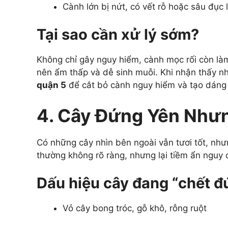
Cành lớn bị nứt, có vết rỗ hoặc sâu đục 
Tại sao cần xử lý sớm?
Không chỉ gây nguy hiểm, cành mọc rối còn l
nên ẩm thấp và dễ sinh muỗi. Khi nhận thấy n
quận 5
để cắt bỏ cành nguy hiểm và tạo dáng
4. Cây Đứng Yên Như
Có những cây nhìn bên ngoài vẫn tươi tốt, nh
thường không rõ ràng, nhưng lại tiềm ẩn nguy 
Dấu hiệu cây đang “chết đ
Vỏ cây bong tróc, gỗ khô, rỗng ruột