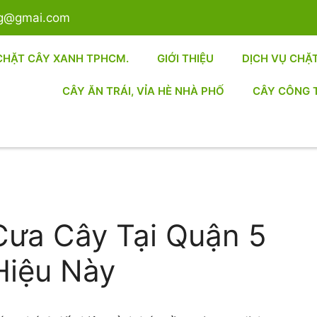
sg@gmai.com
CHẶT CÂY XANH TPHCM.
GIỚI THIỆU
DỊCH VỤ CHẶ
CÂY ĂN TRÁI, VỈA HÈ NHÀ PHỐ
CÂY CÔNG 
Cưa Cây Tại Quận 5
Hiệu Này