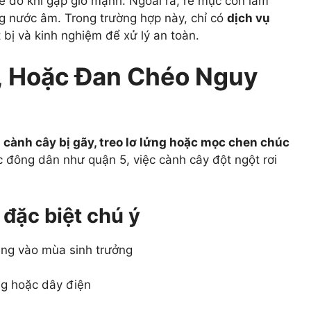
dễ đổ khi gặp gió mạnh. Ngoài ra, rễ mục còn làm
 nước âm. Trong trường hợp này, chỉ có
dịch vụ
bị và kinh nghiệm để xử lý an toàn.
, Hoặc Đan Chéo Nguy
à
cành cây bị gãy, treo lơ lửng hoặc mọc chen chúc
 đông dân như quận 5, việc cành cây đột ngột rơi
đặc biệt chú ý
đang vào mùa sinh trưởng
ng hoặc dây điện