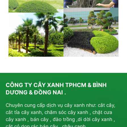
CÔNG TY CÂY XANH TPHCM & BÌNH
DƯƠNG & ĐỒNG NAI .
Chuyên cung cấp dịch vụ cây xanh như: cắt cây,
cắt tỉa cây xanh, chăm sóc cây xanh , chặt cưa
cây xanh , bán cây , đào trồng ,di dời cây xanh ,
cắt cỏ dọn rác bán cây , chậu canh ….