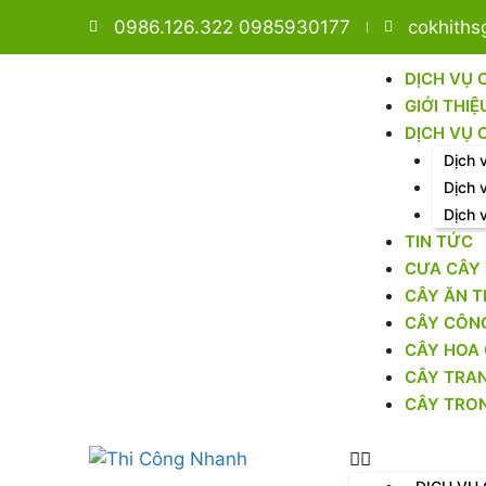
0986.126.322 0985930177
cokhith
DỊCH VỤ 
GIỚI THIỆ
DỊCH VỤ 
Dịch 
Dịch 
Dịch 
TIN TỨC
CƯA CÂY
CÂY ĂN T
CÂY CÔNG
CÂY HOA 
CÂY TRAN
CÂY TRO