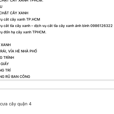
 CHẶT CÂY XANH TPHCM.
ỆU
 CHẶT CÂY XANH
vụ cắt cây xanh TP.HCM
vụ cắt tỉa cây xanh – dịch vụ cắt tỉa cây xanh ánh bình 0986126322
vụ đốn hạ cây xanh TPHCM.
 XANH
RÁI, VỈA HÈ NHÀ PHỐ
G TRÌNH
 GIẤY
NG TRÍ
NG RŨ BAN CÔNG