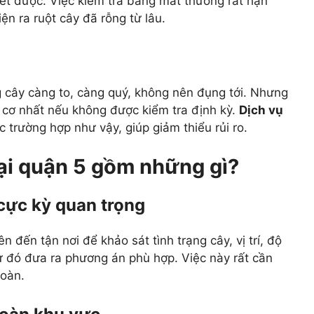
ết được. Việc kiểm tra bằng mắt thường rất hạn
iện ra ruột cây đã rỗng từ lâu.
g cây càng to, càng quý, không nên đụng tới. Nhưng
y cơ nhất nếu không được kiểm tra định kỳ.
Dịch vụ
c trường hợp như vậy, giúp giảm thiểu rủi ro.
tại quận 5 gồm những gì?
 cực kỳ quan trọng
n đến tận nơi để khảo sát tình trạng cây, vị trí, độ
ừ đó đưa ra phương án phù hợp. Việc này rất cần
toàn.