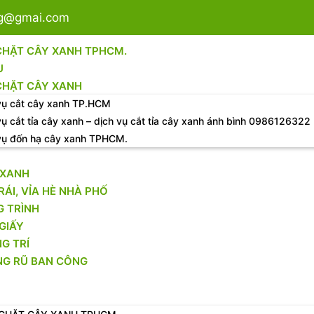
sg@gmai.com
CHẶT CÂY XANH TPHCM.
U
CHẶT CÂY XANH
vụ cắt cây xanh TP.HCM
vụ cắt tỉa cây xanh – dịch vụ cắt tỉa cây xanh ánh bình 0986126322
vụ đốn hạ cây xanh TPHCM.
 XANH
RÁI, VỈA HÈ NHÀ PHỐ
 TRÌNH
GIẤY
G TRÍ
NG RŨ BAN CÔNG