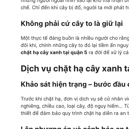
nhưng người ngoài nhìn vào lại khó mà nhận bi
chế. Chỉ đến khi cây bị đổ, người ta mới phát h
Không phải cứ cây to là giữ lại
Một thực tế đáng buồn là nhiều người cho rằn
đôi khi, chính những cây to đó lại tiềm ẩn ngu
chặt hạ cây xanh tại quận 5
ra đời để xử lý cá
Dịch vụ chặt hạ cây xanh 
Khảo sát hiện trạng – bước đầu
Trước khi chặt hạ, đơn vị dịch vụ sẽ cử nhân viê
nghiêng, chiều cao, loại cây, độ nguy hiểm… T
thiết để đảm bảo quy trình chặt hạ diễn ra an 