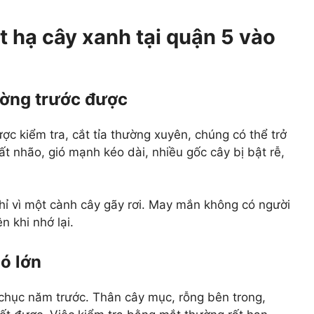
t hạ cây xanh tại quận 5 vào
ường trước được
ợc kiểm tra, cắt tỉa thường xuyên, chúng có thể trở
t nhão, gió mạnh kéo dài, nhiều gốc cây bị bật rễ,
chỉ vì một cành cây gãy rơi. May mắn không có người
n khi nhớ lại.
ó lớn
 chục năm trước. Thân cây mục, rỗng bên trong,