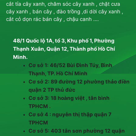
cắt tỉa cây xanh, chăm sóc cây xanh , chặt cưa
cây xanh , bán cây , đào trồng ,di dời cây xanh ,
cắt cỏ dọn rác bán cây , chậu canh ….
48/1 Quốc lộ 1A, tổ 3, Khu phố 1, Phường
Thạnh Xuân, Quận 12, Thành phố Hồ Chí
Minh.
Cơ sở 1: 46/52 Bùi Đình Túy, Bình
Thạnh, TP. Hồ Chí Minh
Cơ sở 2: 89 đường 12 phường thảo điền
quận 2 TP thủ đức
Cơ sở 3: 18 hoàng việt , tân bình
TPHCM .
Cơ sở 4 : nguyễn thị thập quận 7
TPHCM
Cơ sở 5: 403 tân sơn phường 12 quận