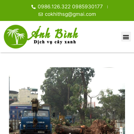
0986.126.322 0985930177
cokhithsg@gmai.com