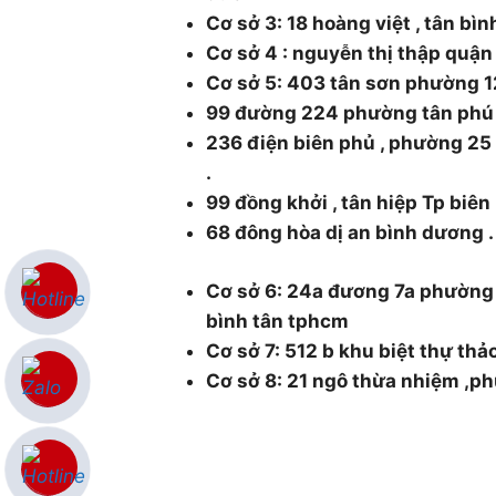
Cơ sở 3: 18 hoàng việt , tân bì
Cơ sở 4 : nguyễn thị thập quậ
Cơ sở 5: 403 tân sơn phường 1
99 đường 224 phường tân phú
236 điện biên phủ , phường 2
.
99 đồng khởi , tân hiệp Tp biên
68 đông hòa dị an bình dương .
Cơ sở 6: 24a đương 7a phường
bình tân tphcm
Cơ sở 7: 512 b khu biệt thự thả
Cơ sở 8: 21 ngô thừa nhiệm ,p
0986.126.322 and 0985930177
cokhithsg@gmail.com