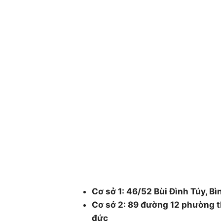
CÔNG TY CÂY XANH TP
DƯƠNG & ĐỒNG NAI .
Chuyên cung cấp dịch vụ cây xanh như: cắt
chăm sóc cây xanh , chặt cưa cây xanh , b
cây xanh , cắt cỏ dọn rác bán cây , chậu 
48/1 Quốc lộ 1A, tổ 3, Khu phố 1, Ph
Thành phố Hồ Chí Minh.
Cơ sở 1: 46/52 Bùi Đình Túy, Bì
Cơ sở 2: 89 đường 12 phường t
đức