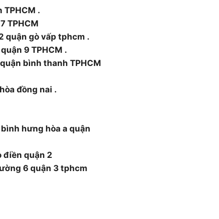
nh TPHCM .
n 7 TPHCM
2 quận gò vấp tphcm .
 quận 9 TPHCM .
5 quận bình thanh TPHCM
 hòa đồng nai .
 bình hưng hòa a quận
o điền quận 2
hường 6 quận 3 tphcm