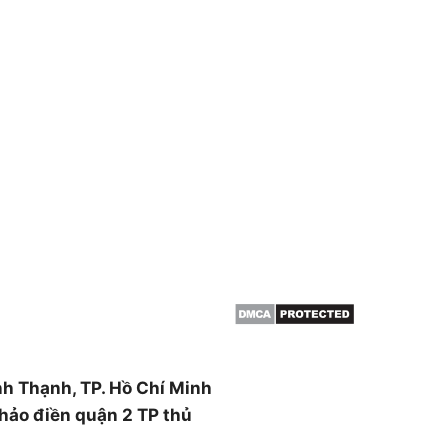
THÔNG TIN
HCM & BÌNH
Giới thiệu
Dịch vụ cắt cây
 cây, cắt tỉa cây xanh,
Dịch vụ cắt tỉa cây xanh
án cây , đào trồng ,di dời
Đốn hạ cây xanh
canh ….
Tin tức
ường Thạnh Xuân, Quận 12,
nh Thạnh, TP. Hồ Chí Minh
hảo điền quận 2 TP thủ