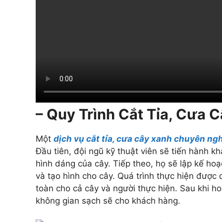
– Quy Trình Cắt Tỉa, Cưa 
Một
dịch vụ cắt tỉa, cưa cây xanh chuyên ng
Đầu tiên, đội ngũ kỹ thuật viên sẽ tiến hành k
hình dáng của cây. Tiếp theo, họ sẽ lập kế hoạ
và tạo hình cho cây. Quá trình thực hiện được
toàn cho cả cây và người thực hiện. Sau khi ho
không gian sạch sẽ cho khách hàng.