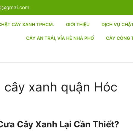
sg@gmai.com
CHẶT CÂY XANH TPHCM.
GIỚI THIỆU
DỊCH VỤ CHẶ
CÂY ĂN TRÁI, VỈA HÈ NHÀ PHỐ
CÂY CÔNG 
ưa cây xanh quận Hóc
 Cưa Cây Xanh Lại Cần Thiết?