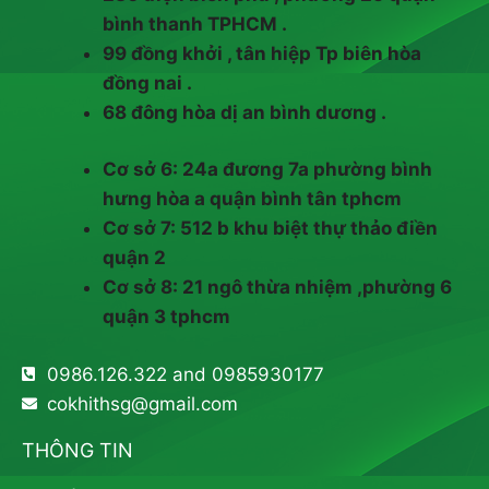
bình thanh TPHCM .
99 đồng khởi , tân hiệp Tp biên hòa
đồng nai .
68 đông hòa dị an bình dương .
Cơ sở 6: 24a đương 7a phường bình
hưng hòa a quận bình tân tphcm
Cơ sở 7: 512 b khu biệt thự thảo điền
quận 2
Cơ sở 8: 21 ngô thừa nhiệm ,phường 6
quận 3 tphcm
0986.126.322 and 0985930177
cokhithsg@gmail.com
THÔNG TIN