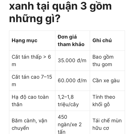
xanh tại quận 3 gồm
những gì?
Đơn giá
Hạng mục
Ghi chú
tham khảo
Cắt tán thấp > 6
Bao gồm
35.000 đ/m
m
thu gom
Cắt tán cao 7–15
60.000 đ/m
Cần xe gàu
m
Hạ độ cao toàn
1,2–1,8
Tính theo
thân
triệu/cây
khối gỗ
450
Băm cành, vận
Tái chế mùn
ngàn/xe 2
chuyển
hữu cơ
tấn