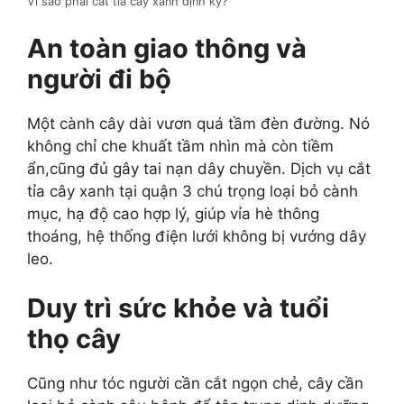
Vì sao phải cắt tỉa cây xanh định kỳ?
An toàn giao thông và
người đi bộ
Một cành cây dài vươn quá tầm đèn đường. Nó
không chỉ che khuất tầm nhìn mà còn tiềm
ẩn,cũng đủ gây tai nạn dây chuyền. Dịch vụ cắt
tỉa cây xanh tại quận 3 chú trọng loại bỏ cành
mục, hạ độ cao hợp lý, giúp vỉa hè thông
thoáng, hệ thống điện lưới không bị vướng dây
leo.
Duy trì sức khỏe và tuổi
thọ cây
Cũng như tóc người cần cắt ngọn chẻ, cây cần