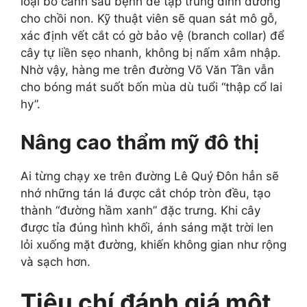
loại bỏ cành sâu bệnh để tập trung dinh dưỡng
cho chồi non. Kỹ thuật viên sẽ quan sát mô gỗ,
xác định vết cắt có gờ bảo vệ (branch collar) để
cây tự liền sẹo nhanh, không bị nấm xâm nhập.
Nhờ vậy, hàng me trên đường Võ Văn Tần vẫn
cho bóng mát suốt bốn mùa dù tuổi “thập cổ lai
hy”.
Nâng cao thẩm mỹ đô thị
Ai từng chạy xe trên đường Lê Quý Đôn hẳn sẽ
nhớ những tán lá được cắt chóp tròn đều, tạo
thành “đường hầm xanh” đặc trưng. Khi cây
được tỉa đúng hình khối, ánh sáng mặt trời len
lỏi xuống mặt đường, khiến không gian như rộng
và sạch hơn.
Tiêu chí đánh giá một