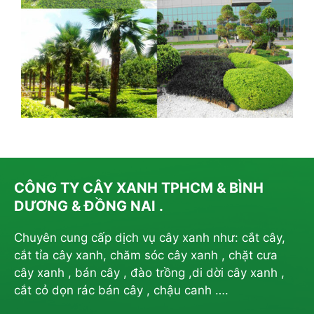
CÔNG TY CÂY XANH TPHCM & BÌNH
DƯƠNG & ĐỒNG NAI .
Chuyên cung cấp dịch vụ cây xanh như: cắt cây,
cắt tỉa cây xanh, chăm sóc cây xanh , chặt cưa
cây xanh , bán cây , đào trồng ,di dời cây xanh ,
cắt cỏ dọn rác bán cây , chậu canh ….