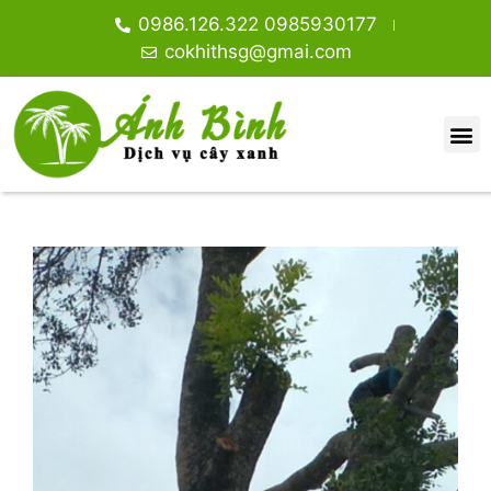
0986.126.322 0985930177
cokhithsg@gmai.com