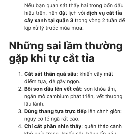
Nếu bạn quan sát thấy hai trong bốn dấu
hiệu trên, nên đặt lịch với
dịch vụ cắt tỉa
cây xanh tại quận 3
trong vòng 2 tuần để
kịp xử lý trước mùa mưa.
Những sai lầm thường
gặp khi tự cắt tỉa
Cắt sát thân quá sâu
: khiến cây mất
điểm tựa, dễ gãy ngọn.
Bôi sơn dầu lên vết cắt
: sơn khóa ẩm,
ngăn mô cambium phát triển, vết thương
lâu lành.
Dùng thang tựa trực tiếp
lên cành giòn:
nguy cơ té ngã rất cao.
Chỉ cắt phần nhìn thấy
: quên tháo cành
khô phía trong, khiến sâu bệnh ẩn náu.