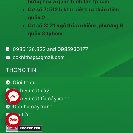
hưng hòa a quận bình tân tphcm
Cơ sở 7: 512 b khu biệt thự thảo điền
quận 2
Cơ sở 8: 21 ngô thừa nhiệm ,phường 6
quận 3 tphcm
0986.126.322 and 0985930177
cokhithsg@gmail.com
THÔNG TIN
Giới thiệu
Dịch vụ cắt cây
Dịch vụ cắt tỉa cây xanh
Đốn hạ cây xanh
Tin tức