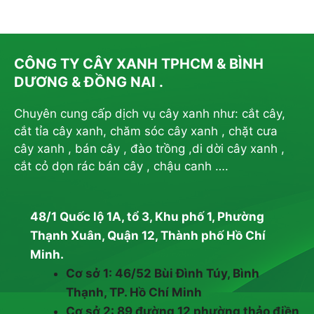
CÔNG TY CÂY XANH TPHCM & BÌNH
DƯƠNG & ĐỒNG NAI .
Chuyên cung cấp dịch vụ cây xanh như: cắt cây,
cắt tỉa cây xanh, chăm sóc cây xanh , chặt cưa
cây xanh , bán cây , đào trồng ,di dời cây xanh ,
cắt cỏ dọn rác bán cây , chậu canh ….
48/1 Quốc lộ 1A, tổ 3, Khu phố 1, Phường
Thạnh Xuân, Quận 12, Thành phố Hồ Chí
Minh.
Cơ sở 1: 46/52 Bùi Đình Túy, Bình
Thạnh, TP. Hồ Chí Minh
Cơ sở 2: 89 đường 12 phường thảo điền