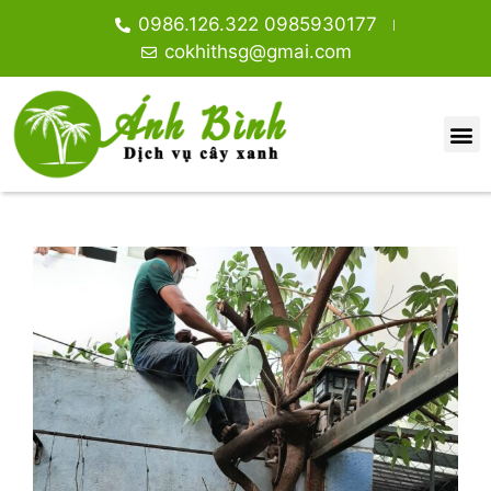
0986.126.322 0985930177
cokhithsg@gmai.com