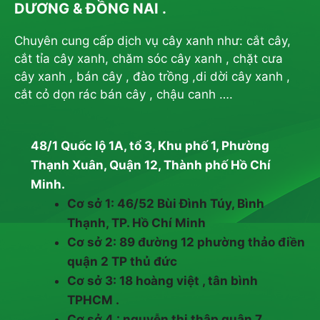
DƯƠNG & ĐỒNG NAI .
Chuyên cung cấp dịch vụ cây xanh như: cắt cây,
cắt tỉa cây xanh, chăm sóc cây xanh , chặt cưa
cây xanh , bán cây , đào trồng ,di dời cây xanh ,
cắt cỏ dọn rác bán cây , chậu canh ….
48/1 Quốc lộ 1A, tổ 3, Khu phố 1, Phường
Thạnh Xuân, Quận 12, Thành phố Hồ Chí
Minh.
Cơ sở 1: 46/52 Bùi Đình Túy, Bình
Thạnh, TP. Hồ Chí Minh
Cơ sở 2: 89 đường 12 phường thảo điền
quận 2 TP thủ đức
Cơ sở 3: 18 hoàng việt , tân bình
TPHCM .
Cơ sở 4 : nguyễn thị thập quận 7