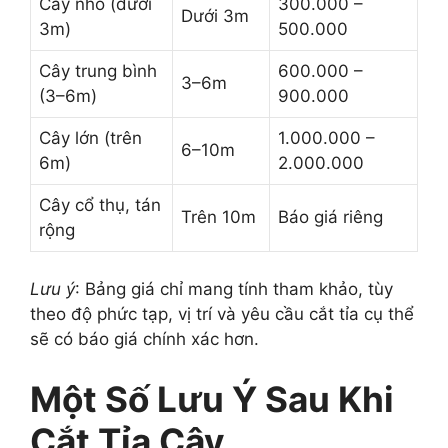
Cây nhỏ (dưới
300.000 –
Dưới 3m
3m)
500.000
Cây trung bình
600.000 –
3–6m
(3–6m)
900.000
Cây lớn (trên
1.000.000 –
6–10m
6m)
2.000.000
Cây cổ thụ, tán
Trên 10m
Báo giá riêng
rộng
Lưu ý
: Bảng giá chỉ mang tính tham khảo, tùy
theo độ phức tạp, vị trí và yêu cầu cắt tỉa cụ thể
sẽ có báo giá chính xác hơn.
Một Số Lưu Ý Sau Khi
Cắt Tỉa Cây