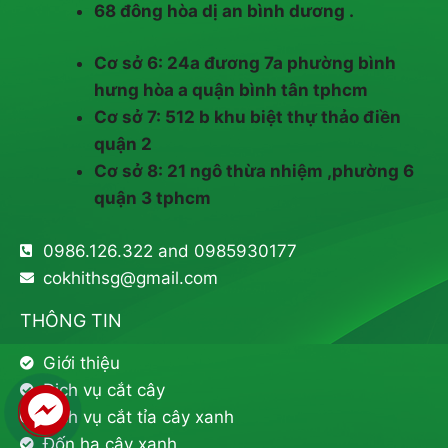
68 đông hòa dị an bình dương .
Cơ sở 6: 24a đương 7a phường bình
hưng hòa a quận bình tân tphcm
Cơ sở 7: 512 b khu biệt thự thảo điền
quận 2
Cơ sở 8: 21 ngô thừa nhiệm ,phường 6
quận 3 tphcm
0986.126.322 and 0985930177
cokhithsg@gmail.com
THÔNG TIN
Giới thiệu
Dịch vụ cắt cây
Dịch vụ cắt tỉa cây xanh
Đốn hạ cây xanh