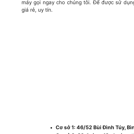
máy gọi ngay cho chúng tôi. Để được sử dụn
giá rẻ, uy tín.
CÔNG TY CÂY XANH TP
DƯƠNG & ĐỒNG NAI .
Chuyên cung cấp dịch vụ cây xanh như: cắt
chăm sóc cây xanh , chặt cưa cây xanh , b
cây xanh , cắt cỏ dọn rác bán cây , chậu 
48/1 Quốc lộ 1A, tổ 3, Khu phố 1, Ph
Thành phố Hồ Chí Minh.
Cơ sở 1: 46/52 Bùi Đình Túy, Bì