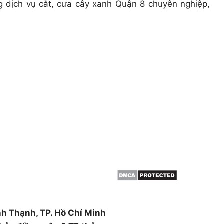
g dịch vụ cắt, cưa cây xanh Quận 8 chuyên nghiệp,
THÔNG TIN
HCM & BÌNH
Giới thiệu
Dịch vụ cắt cây
 cây, cắt tỉa cây xanh,
Dịch vụ cắt tỉa cây xanh
án cây , đào trồng ,di dời
Đốn hạ cây xanh
canh ….
Tin tức
ường Thạnh Xuân, Quận 12,
nh Thạnh, TP. Hồ Chí Minh