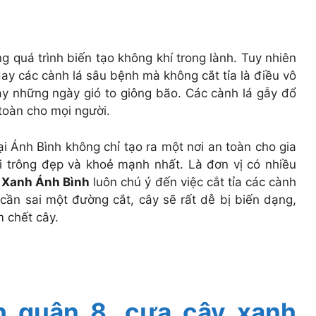
g quá trình biến tạo không khí trong lành. Tuy nhiên
ay các cành lá sâu bệnh mà không cắt tỉa là điều vô
ay những ngày gió to giông bão. Các cành lá gẫy đổ
 toàn cho mọi người.
ại Ánh Bình không chỉ tạo ra một nơi an toàn cho gia
ối trông đẹp và khoẻ mạnh nhất. Là đơn vị có nhiều
 Xanh Ánh Bình
luôn chú ý đến việc cắt tỉa các cành
 cần sai một đường cắt, cây sẽ rất dễ bị biến dạng,
m chết cây.
h quận 8, cưa cây xanh