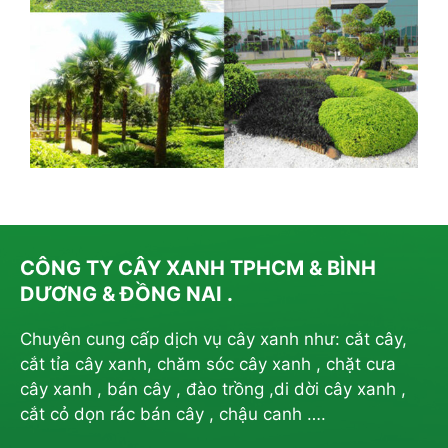
CÔNG TY CÂY XANH TPHCM & BÌNH
DƯƠNG & ĐỒNG NAI .
Chuyên cung cấp dịch vụ cây xanh như: cắt cây,
cắt tỉa cây xanh, chăm sóc cây xanh , chặt cưa
cây xanh , bán cây , đào trồng ,di dời cây xanh ,
cắt cỏ dọn rác bán cây , chậu canh ….