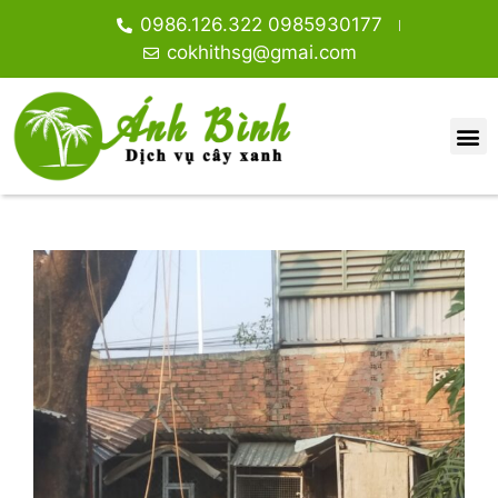
0986.126.322 0985930177
cokhithsg@gmai.com