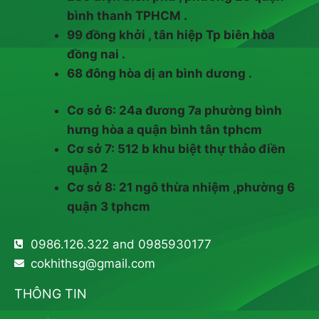
bình thanh TPHCM .
99 đồng khởi , tân hiệp Tp biên hòa
đồng nai .
68 đông hòa dị an bình dương .
Cơ sở 6: 24a đương 7a phường bình
hưng hòa a quận bình tân tphcm
Cơ sở 7: 512 b khu biệt thự thảo điền
quận 2
Cơ sở 8: 21 ngô thừa nhiệm ,phường 6
quận 3 tphcm
0986.126.322 and 0985930177
cokhithsg@gmail.com
THÔNG TIN