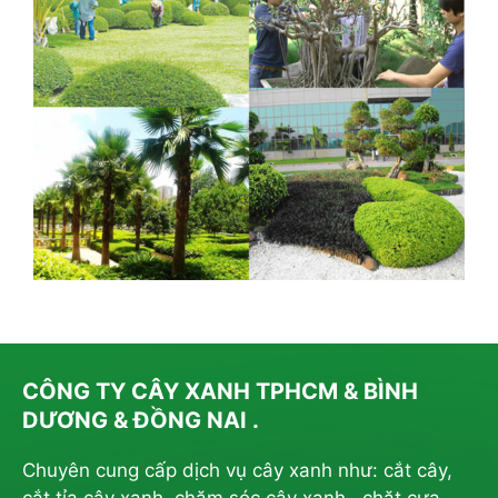
CÔNG TY CÂY XANH TPHCM & BÌNH
DƯƠNG & ĐỒNG NAI .
Chuyên cung cấp dịch vụ cây xanh như: cắt cây,
cắt tỉa cây xanh, chăm sóc cây xanh , chặt cưa