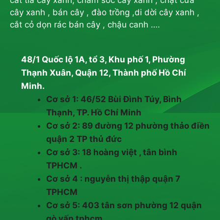
cây xanh , bán cây , đào trồng ,di dời cây xanh ,
cắt cỏ dọn rác bán cây , chậu canh ….
48/1 Quốc lộ 1A, tổ 3, Khu phố 1, Phường
Thạnh Xuân, Quận 12, Thành phố Hồ Chí
Minh.
Cơ sở 1: 46/52 Bùi Đình Túy, Bình
Thạnh, TP. Hồ Chí Minh
Cơ sở 2: 89 đường 12 phường thảo điền
quận 2 TP thủ đức
Cơ sở 3: 18 hoàng việt , tân bình
TPHCM .
Cơ sở 4 : nguyễn thị thập quận 7
TPHCM
Cơ sở 5: 403 tân sơn phường 12 quận
gò vấp tphcm .