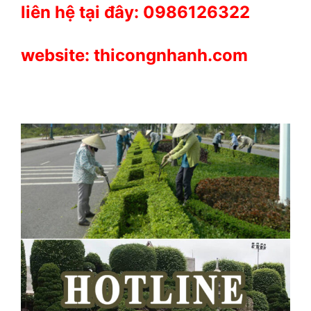
liên hệ tại đây: 0986126322
website: thicongnhanh.com