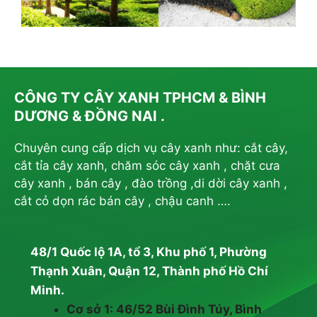
CÔNG TY CÂY XANH TPHCM & BÌNH
DƯƠNG & ĐỒNG NAI .
Chuyên cung cấp dịch vụ cây xanh như: cắt cây,
cắt tỉa cây xanh, chăm sóc cây xanh , chặt cưa
cây xanh , bán cây , đào trồng ,di dời cây xanh ,
cắt cỏ dọn rác bán cây , chậu canh ….
48/1 Quốc lộ 1A, tổ 3, Khu phố 1, Phường
Thạnh Xuân, Quận 12, Thành phố Hồ Chí
Minh.
Cơ sở 1: 46/52 Bùi Đình Túy, Bình