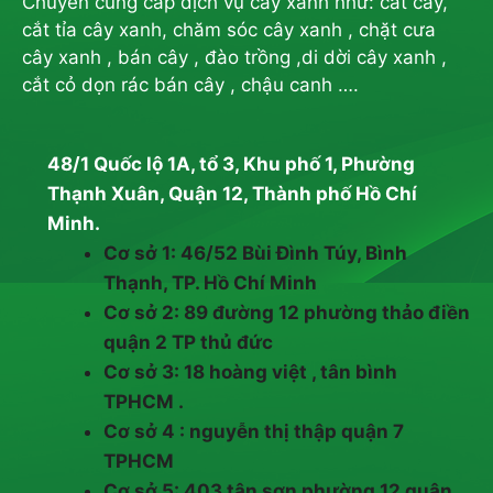
Chuyên cung cấp dịch vụ cây xanh như: cắt cây,
cắt tỉa cây xanh, chăm sóc cây xanh , chặt cưa
cây xanh , bán cây , đào trồng ,di dời cây xanh ,
cắt cỏ dọn rác bán cây , chậu canh ….
48/1 Quốc lộ 1A, tổ 3, Khu phố 1, Phường
Thạnh Xuân, Quận 12, Thành phố Hồ Chí
Minh.
Cơ sở 1: 46/52 Bùi Đình Túy, Bình
Thạnh, TP. Hồ Chí Minh
Cơ sở 2: 89 đường 12 phường thảo điền
quận 2 TP thủ đức
Cơ sở 3: 18 hoàng việt , tân bình
TPHCM .
Cơ sở 4 : nguyễn thị thập quận 7
TPHCM
Cơ sở 5: 403 tân sơn phường 12 quận