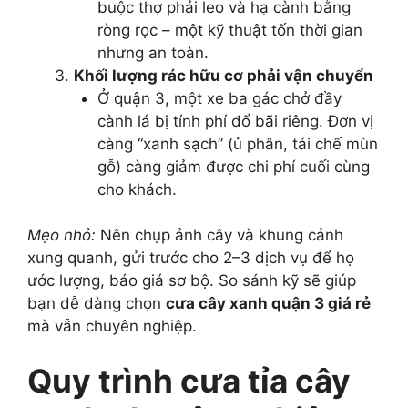
buộc thợ phải leo và hạ cành bằng
ròng rọc – một kỹ thuật tốn thời gian
nhưng an toàn.
Khối lượng rác hữu cơ phải vận chuyển
Ở quận 3, một xe ba gác chở đầy
cành lá bị tính phí đổ bãi riêng. Đơn vị
càng “xanh sạch” (ủ phân, tái chế mùn
gỗ) càng giảm được chi phí cuối cùng
cho khách.
Mẹo nhỏ:
Nên chụp ảnh cây và khung cảnh
xung quanh, gửi trước cho 2–3 dịch vụ để họ
ước lượng, báo giá sơ bộ. So sánh kỹ sẽ giúp
bạn dễ dàng chọn
cưa cây xanh quận 3 giá rẻ
mà vẫn chuyên nghiệp.
Quy trình cưa tỉa cây