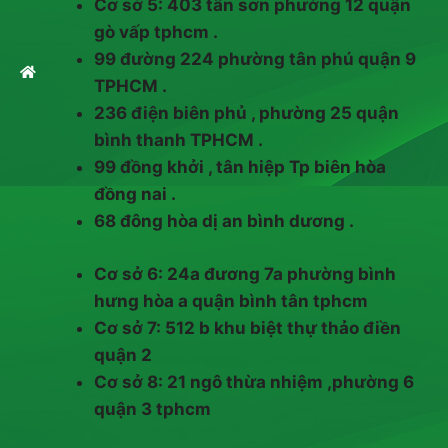
Cơ sở 5: 403 tân sơn phường 12 quận
gò vấp tphcm .
99 đường 224 phường tân phú quận 9
TPHCM .
236 điện biên phủ , phường 25 quận
bình thanh TPHCM .
99 đồng khởi , tân hiệp Tp biên hòa
đồng nai .
68 đông hòa dị an bình dương .
Cơ sở 6: 24a đương 7a phường bình
hưng hòa a quận bình tân tphcm
Cơ sở 7: 512 b khu biệt thự thảo điền
quận 2
Cơ sở 8: 21 ngô thừa nhiệm ,phường 6
quận 3 tphcm