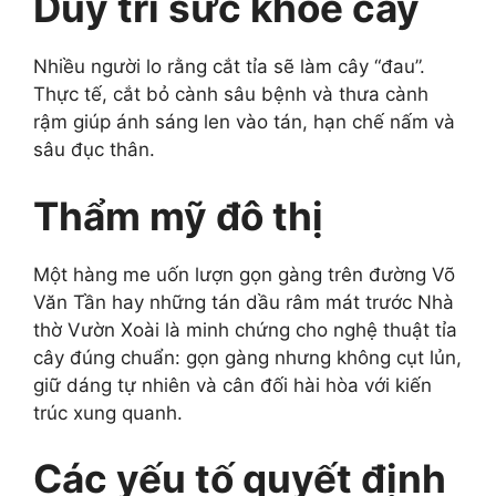
Duy trì sức khỏe cây
Nhiều người lo rằng cắt tỉa sẽ làm cây “đau”.
Thực tế, cắt bỏ cành sâu bệnh và thưa cành
rậm giúp ánh sáng len vào tán, hạn chế nấm và
sâu đục thân.
Thẩm mỹ đô thị
Một hàng me uốn lượn gọn gàng trên đường Võ
Văn Tần hay những tán dầu râm mát trước Nhà
thờ Vườn Xoài là minh chứng cho nghệ thuật tỉa
cây đúng chuẩn: gọn gàng nhưng không cụt lủn,
giữ dáng tự nhiên và cân đối hài hòa với kiến
trúc xung quanh.
Các yếu tố quyết định