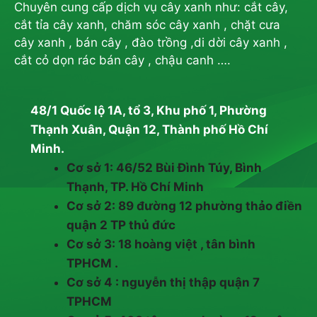
Chuyên cung cấp dịch vụ cây xanh như: cắt cây,
cắt tỉa cây xanh, chăm sóc cây xanh , chặt cưa
cây xanh , bán cây , đào trồng ,di dời cây xanh ,
cắt cỏ dọn rác bán cây , chậu canh ….
48/1 Quốc lộ 1A, tổ 3, Khu phố 1, Phường
Thạnh Xuân, Quận 12, Thành phố Hồ Chí
Minh.
Cơ sở 1: 46/52 Bùi Đình Túy, Bình
Thạnh, TP. Hồ Chí Minh
Cơ sở 2: 89 đường 12 phường thảo điền
quận 2 TP thủ đức
Cơ sở 3: 18 hoàng việt , tân bình
TPHCM .
Cơ sở 4 : nguyễn thị thập quận 7
TPHCM