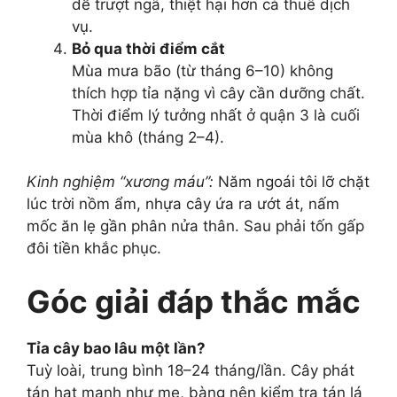
dễ trượt ngã, thiệt hại hơn cả thuê dịch
vụ.
Bỏ qua thời điểm cắt
Mùa mưa bão (từ tháng 6–10) không
thích hợp tỉa nặng vì cây cần dưỡng chất.
Thời điểm lý tưởng nhất ở quận 3 là cuối
mùa khô (tháng 2–4).
Kinh nghiệm “xương máu”:
Năm ngoái tôi lỡ chặt
lúc trời nồm ẩm, nhựa cây ứa ra ướt át, nấm
mốc ăn lẹ gần phân nửa thân. Sau phải tốn gấp
đôi tiền khắc phục.
Góc giải đáp thắc mắc
Tỉa cây bao lâu một lần?
Tuỳ loài, trung bình 18–24 tháng/lần. Cây phát
tán hạt mạnh như me, bàng nên kiểm tra tán lá