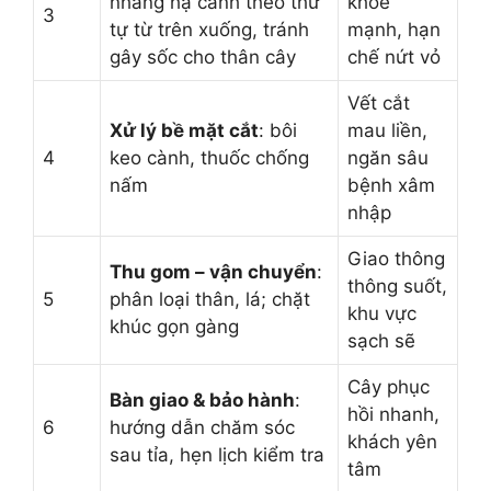
nhàng hạ cành theo thứ
khỏe
3
tự từ trên xuống, tránh
mạnh, hạn
gây sốc cho thân cây
chế nứt vỏ
Vết cắt
Xử lý bề mặt cắt
: bôi
mau liền,
4
keo cành, thuốc chống
ngăn sâu
nấm
bệnh xâm
nhập
Giao thông
Thu gom – vận chuyển
:
thông suốt,
5
phân loại thân, lá; chặt
khu vực
khúc gọn gàng
sạch sẽ
Cây phục
Bàn giao & bảo hành
:
hồi nhanh,
6
hướng dẫn chăm sóc
khách yên
sau tỉa, hẹn lịch kiểm tra
tâm