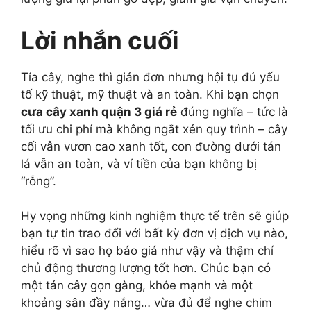
Lời nhắn cuối
Tỉa cây, nghe thì giản đơn nhưng hội tụ đủ yếu
tố kỹ thuật, mỹ thuật và an toàn. Khi bạn chọn
cưa cây xanh quận 3 giá rẻ
đúng nghĩa – tức là
tối ưu chi phí mà không ngắt xén quy trình – cây
cối vẫn vươn cao xanh tốt, con đường dưới tán
lá vẫn an toàn, và ví tiền của bạn không bị
“rỗng”.
Hy vọng những kinh nghiệm thực tế trên sẽ giúp
bạn tự tin trao đổi với bất kỳ đơn vị dịch vụ nào,
hiểu rõ vì sao họ báo giá như vậy và thậm chí
chủ động thương lượng tốt hơn. Chúc bạn có
một tán cây gọn gàng, khỏe mạnh và một
khoảng sân đầy nắng… vừa đủ để nghe chim